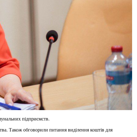
омунальних підприємств.
тва. Також обговорили питання виділення коштів для