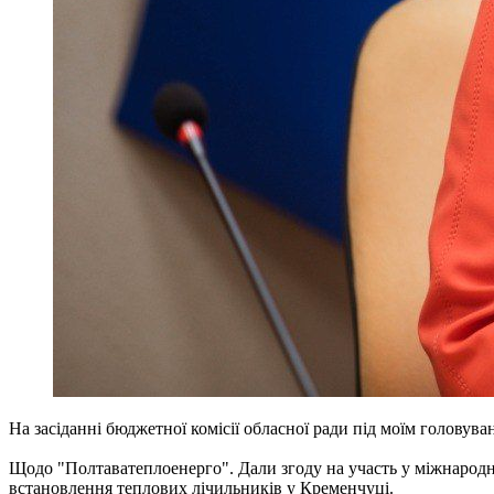
На засіданні бюджетної комісії обласної ради під моїм голову
Щодо "Полтаватеплоенерго". Дали згоду на участь у міжнародн
встановлення теплових лічильників у Кременчуці.