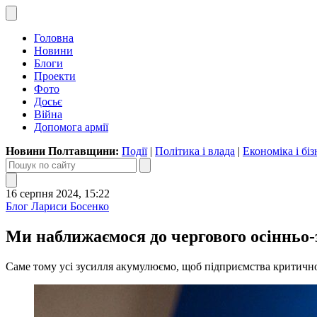
Головна
Новини
Блоги
Проекти
Фото
Досьє
Війна
Допомога армії
Новини Полтавщини:
Події
|
Політика і влада
|
Економіка і біз
16 серпня 2024, 15:22
Блог Лариси Босенко
Ми наближаємося до чергового осінньо-з
Саме тому усі зусилля акумулюємо, щоб підприємства критично