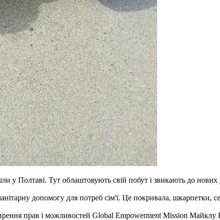
ли у Полтаві. Тут облаштовують свій побут і звикають до нови
тарну допомогу для потреб сім'ї. Це покривала, шкарпетки, сер
ирення прав і можливостей Global Empowerment Mission Майклу К