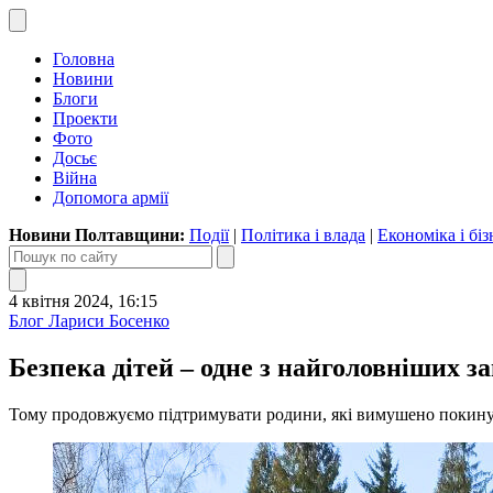
Головна
Новини
Блоги
Проекти
Фото
Досьє
Війна
Допомога армії
Новини Полтавщини:
Події
|
Політика і влада
|
Економіка і біз
4 квітня 2024, 16:15
Блог Лариси Босенко
Безпека дітей – одне з найголовніших за
Тому продовжуємо підтримувати родини, які вимушено покинули 