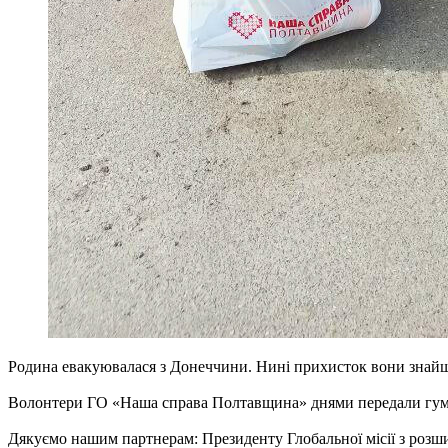
Родина евакуювалася з Донеччини. Нині прихисток вони знайш
Волонтери ГО «Наша справа Полтавщина» днями передали гумані
Дякуємо нашим партнерам: Президенту Глобальної місії з розш