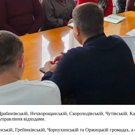
Драбинівській, Нехворощанській, Скороходівській, Чутівській, Ка
управління відходами.
нській, Гребінківській, Чорнухинській та Оржицькій громадах, а 