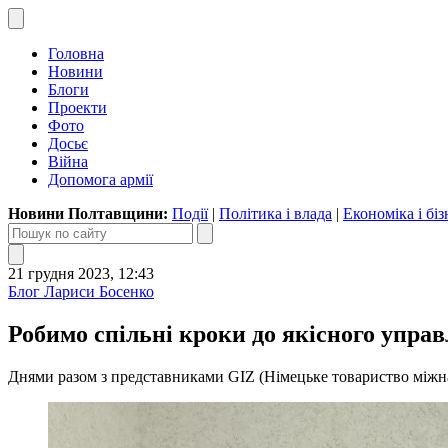
Головна
Новини
Блоги
Проекти
Фото
Досьє
Війна
Допомога армії
Новини Полтавщини:
Події
|
Політика і влада
|
Економіка і біз
21 грудня 2023, 12:43
Блог Лариси Босенко
Робимо спільні кроки до якісного управ
Днями разом з представниками GIZ (Німецьке товариство міжна