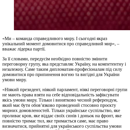
«Ми – команда справедливого миру. І сьогодні якраз
унікальний момент домовитися про справедливий мир», –
вважає лідерка партії.
За її словами, передусім необхідно повністю змінити
переговорну групу, яка представляє Україну, на компетентну і
незалежну. Саме таким дипломатам-професіоналам під силу
домовитися про припинення вогню та вигідні для України
умови миру.
«Ніякий президент, ніякий парламент, ніякі переговорні групи
не мають права взяти на себе відповідальність зафіксувати
якісь умови миру. Тільки і винятково чесний референдум,
який має бути обов’язково проведений стосовно проєкту
мирних домовленостей. Тільки українське суспільство, яке
проливає кров, яке віддає своїх синів і доньок на фронт, яке
повністю тримає тил, яке тримається саме, має право
визначатися, прийнятні для українського суспільства умови