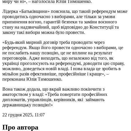
миру чи ні», – наголосила Юлія Тимошенко.
Лідерка «Батьківщини» пояснила, що такий референдум може
проводитись одночасно з виборами, але тільки за умови
припинення вогню, гарантій безпеки та заміни воєнного
стану на надзвичайний, щоб відповідно до Конституції та
закону такі вибори можна було провести.
«Будь-який мирний договір треба проводити через
референдум. Якщо його провести одночасно з виборами, це
не послабить нашу позицію, це не вплине на результат
переговорів. Адже виходить, що незалежно від того, як
українці проголосують на референдумі, доводити цю справу,
можливо, доведеться новій владі. І нова влада це зробить в
мільйон разів ефективніше, професійніше і краще», –
переконана Юлія Тимошенко.
Вона також додала, що вкрай важливо покінчити з
аматорством у владі: «Треба повертати професійних
дипломатів, управлінців, керівників, які займають
державницьку позицію!»
22 грудня 2025, 11:07
Про автора