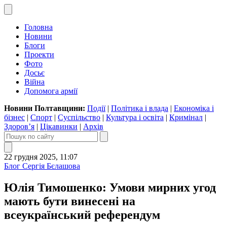
Головна
Новини
Блоги
Проекти
Фото
Досьє
Війна
Допомога армії
Новини Полтавщини:
Події
|
Політика і влада
|
Економіка і
бізнес
|
Спорт
|
Суспільство
|
Культура і освіта
|
Кримінал
|
Здоров’я
|
Цікавинки
|
Архів
22 грудня 2025, 11:07
Блог Сергія Бєлашова
Юлія Тимошенко: Умови мирних угод
мають бути винесені на
всеукраїнський референдум