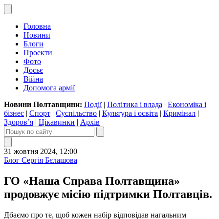
Головна
Новини
Блоги
Проекти
Фото
Досьє
Війна
Допомога армії
Новини Полтавщини:
Події
|
Політика і влада
|
Економіка і
бізнес
|
Спорт
|
Суспільство
|
Культура і освіта
|
Кримінал
|
Здоров’я
|
Цікавинки
|
Архів
31 жовтня 2024, 12:00
Блог Сергія Бєлашова
ГО «Наша Справа Полтавщина»
продовжує місію підтримки Полтавців.
Дбаємо про те, щоб кожен набір відповідав нагальним