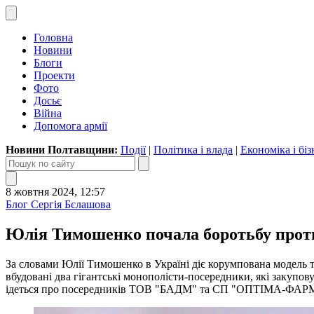
Головна
Новини
Блоги
Проекти
Фото
Досьє
Війна
Допомога армії
Новини Полтавщини:
Події
|
Політика і влада
|
Економіка і біз
8 жовтня 2024, 12:57
Блог Сергія Бєлашова
Юлія Тимошенко почала боротьбу проти
За словами Юлії Тимошенко в Україні діє корумпована модель т
вбудовані два гігантські монополісти-посередники, які закупов
ідеться про посередників ТОВ "БАДМ" та СП "ОПТІМА-ФАРМ