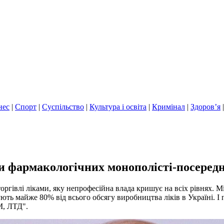
нес
|
Спорт
|
Суспільство
|
Культура і освіта
|
Кримінал
|
Здоров’я
 фармакологічних монополісті-посередн
оргівлі ліками, яку непрофесійна влада кришує на всіх рівнях. 
ують майже 80% від всього обсягу виробництва ліків в Україні. 
, ЛТД".