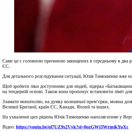
Саме це є головною причиною завищених в середньому в два раз
ЄС.
Для детального розслідування ситуації, Юлія Тимошенко вже на
Щоб зробити ліки доступними для людей, лідерка «Батьківщини»
на тендерній основі. Також вона пропонує встановити ліміт для 
Зламати монополію, на думку колишньої прем’єрки, можна дозво
Великої Британії, країн ЄС, Канади, Японії та інших.
На ухваленні цих рішень Юлія Тимошенко наполягатиме у Верх
Відео:
https://youtu.be/ol7UZ9s2Vvk?si=0ozGWj3WrmjkYoXc