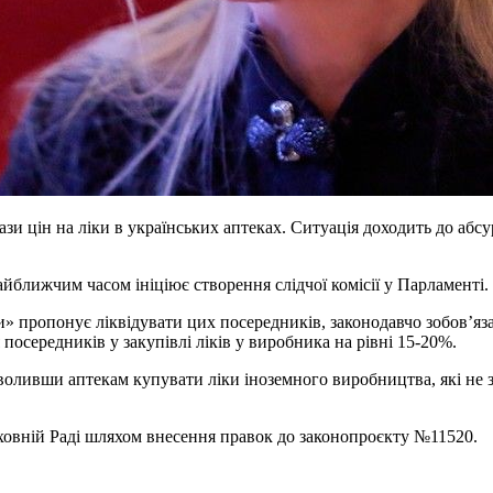
и цін на ліки в українських аптеках. Ситуація доходить до абсур
йближчим часом ініціює створення слідчої комісії у Парламенті.
 пропонує ліквідувати цих посередників, законодавчо зобов’яза
посередників у закупівлі ліків у виробника на рівні 15-20%.
ливши аптекам купувати ліки іноземного виробництва, які не за
овній Раді шляхом внесення правок до законопроєкту №11520.