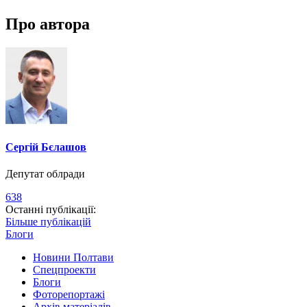
Про автора
Сергій Бєлашов
Депутат облради
638
Останні публікації:
Більше публікацій
Блоги
Новини Полтави
Спецпроекти
Блоги
Фоторепортажі
Архів матеріалів