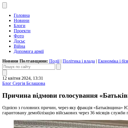
Головна
Новини
Блоги
Проекти
Фото
Досьє
Війна
Допомога армії
Новини Полтавщини:
Події
|
Політика і влада
|
Економіка і біз
12 квітня 2024, 13:31
Блог Сергія Бєлашова
Причина відмови голосування «Батьків
Однією з головних причин, через яку фракція «Батьківщина» Ю
гарантовану демобілізацію військових через 36 місяців служби п