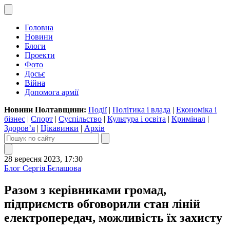
Головна
Новини
Блоги
Проекти
Фото
Досьє
Війна
Допомога армії
Новини Полтавщини:
Події
|
Політика і влада
|
Економіка і
бізнес
|
Спорт
|
Суспільство
|
Культура і освіта
|
Кримінал
|
Здоров’я
|
Цікавинки
|
Архів
28 вересня 2023, 17:30
Блог Сергія Бєлашова
Разом з керівниками громад,
підприємств обговорили стан ліній
електропередач, можливість їх захисту