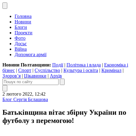
Головна
Новини
Блоги
Проекти
Фото
Досьє
Війна
Допомога армії
Новини Полтавщини:
Події
|
Політика і влада
|
Економіка і
бізнес
|
Спорт
|
Суспільство
|
Культура і освіта
|
Кримінал
|
Здоров’я
|
Цікавинки
|
Архів
2 лютого 2022, 12:42
Блог Сергія Бєлашова
Батьківщина вітає збірну України по
футболу з перемогою!