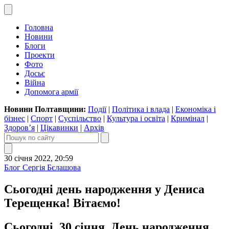
Головна
Новини
Блоги
Проекти
Фото
Досьє
Війна
Допомога армії
Новини Полтавщини:
Події
|
Політика і влада
|
Економіка і
бізнес
|
Спорт
|
Суспільство
|
Культура і освіта
|
Кримінал
|
Здоров’я
|
Цікавинки
|
Архів
30 січня 2022, 20:59
Блог Сергія Бєлашова
Сьогодні день народження у Дениса
Терещенка! Вітаємо!
Сьогодні, 30 січня, День народження