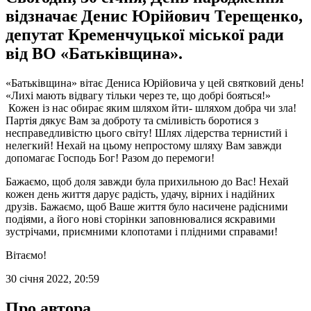
відзначає Денис Юрійович Терещенко,
депутат Кременчуцької міської ради
від ВО «Батьківщина».
«Батьківщина» вітає Дениса Юрійовича у цей святковий день!
«Лихі мають відвагу тільки через те, що добрі бояться!»
Кожен із нас обирає яким шляхом йти- шляхом добра чи зла!
Партія дякує Вам за доброту та сміливість боротися з
несправедливістю цього світу! Шлях лідерства тернистий і
нелегкий! Нехай на цьому непростому шляху Вам завжди
допомагає Господь Бог! Разом до перемоги!
Бажаємо, щоб доля завжди була прихильною до Вас! Нехай
кожен день життя дарує радість, удачу, вірних і надійних
друзів. Бажаємо, щоб Ваше життя було насичене радісними
подіями, а його нові сторінки заповнювалися яскравими
зустрічами, приємними клопотами і плідними справами!
Вітаємо!
30 січня 2022, 20:59
Про автора