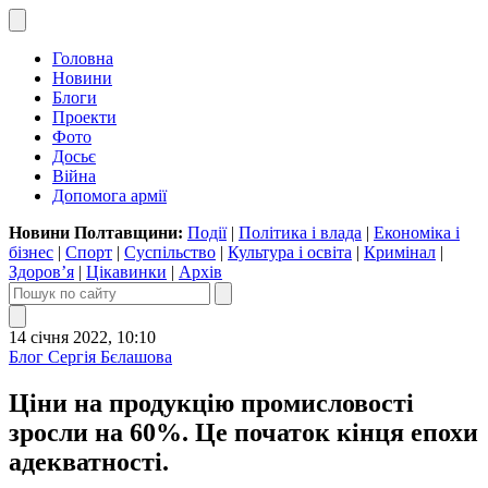
Головна
Новини
Блоги
Проекти
Фото
Досьє
Війна
Допомога армії
Новини Полтавщини:
Події
|
Політика і влада
|
Економіка і
бізнес
|
Спорт
|
Суспільство
|
Культура і освіта
|
Кримінал
|
Здоров’я
|
Цікавинки
|
Архів
14 січня 2022, 10:10
Блог Сергія Бєлашова
Ціни на продукцію промисловості
зросли на 60%. Це початок кінця епохи
адекватності.