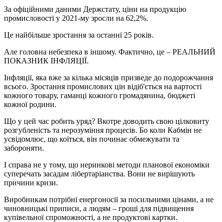
За офіційними даними Держстату, ціни на продукцію
промисловості у 2021-му зросли на 62,2%.
Це найбільше зростання за останні 25 років.
Але головна небезпека в іншому. Фактично, це – РЕАЛЬНИЙ
ПОКАЗНИК ІНФЛЯЦІЇ.
Інфляції, яка вже за кілька місяців призведе до подорожчання
всього. Зростання промислових цін відіб'ється на вартості
кожного товару, гаманці кожного громадянина, бюджеті
кожної родини.
Що у цей час робить уряд? Вкотре доводить свою цілковиту
розгубленість та нерозуміння процесів. Бо коли Кабмін не
усвідомлює, що коїться, він починає обмежувати та
забороняти.
І справа не у тому, що неринкові методи планової економіки
суперечать засадам лібертаріанства. Вони не вирішують
причини кризи.
Виробникам потрібні енергоносії за посильними цінами, а не
чиновницькі приписи, а людям – гроші для підвищення
купівельної спроможності, а не продуктові картки.