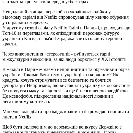
яка здатна крокувати вперед в усіх сферах.
Нещодавній скандал через образ українки-злодійки у
відомому серіалі від Netflix спровокував цілу хвилю обурення
у соціальних мережах.
У другому сезоні серіалу Netflix Емілі в Парижі, що входить до
Топ-10 за переглядами, як епізодичний персонаж фігурує
українка з Києва, на ім'я Петра, яка вчить головну героїню
красти.
Через використання «стереотипів» руйнуються гарні
міжкультурні відносини, за які люди борються у ХХІ столітті.
В «Емілі в Парижі» маємо неприйнятний та образливий образ
українки. Такими бачитимуть українців за кордоном? Які
крадуть, хочуть отримувати все безплатно та боятися
депортації? Неприємно, що виставили українку як особистість
без почуття смаку та гідності, та ще й неосвіченою злодійкою.
Це ксенофобія, підкреслення національності людини в
негативному контексті.
Мінкульт має дбати про імідж країни та її громадян і написати
листа в Netflix.
Щоб бути включеним до переможців конкурсу Держкіно з
державної підтримки кінематографії в номінації «Ігрові