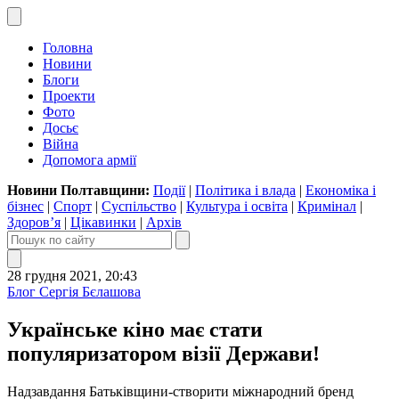
Головна
Новини
Блоги
Проекти
Фото
Досьє
Війна
Допомога армії
Новини Полтавщини:
Події
|
Політика і влада
|
Економіка і
бізнес
|
Спорт
|
Суспільство
|
Культура і освіта
|
Кримінал
|
Здоров’я
|
Цікавинки
|
Архів
28 грудня 2021, 20:43
Блог Сергія Бєлашова
Українське кіно має стати
популяризатором візії Держави!
Надзавдання Батьківщини-створити міжнародний бренд