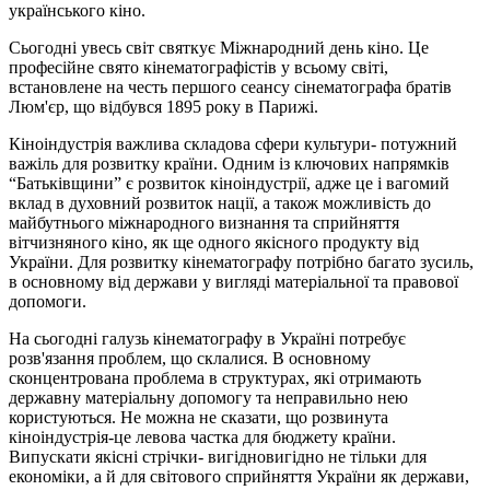
українського кіно.
Сьогодні увесь світ святкує Міжнародний день кіно. Це
професійне свято кінематографістів у всьому світі,
встановлене на честь першого сеансу сінематографа братів
Люм'єр, що відбувся 1895 року в Парижі.
Кіноіндустрія важлива складова сфери культури- потужний
важіль для розвитку країни. Одним із ключових напрямків
“Батьківщини” є розвиток кіноіндустрії, адже це і вагомий
вклад в духовний розвиток нації, а також можливість до
майбутнього міжнародного визнання та сприйняття
вітчизняного кіно, як ще одного якісного продукту від
України. Для розвитку кінематографу потрібно багато зусиль,
в основному від держави у вигляді матеріальної та правової
допомоги.
На сьогодні галузь кінематографу в Україні потребує
розв'язання проблем, що склалися. В основному
сконцентрована проблема в структурах, які отримають
державну матеріальну допомогу та неправильно нею
користуються. Не можна не сказати, що розвинута
кіноіндустрія-це левова частка для бюджету країни.
Випускати якісні стрічки- вигідновигідно не тільки для
економіки, а й для світового сприйняття України як держави,