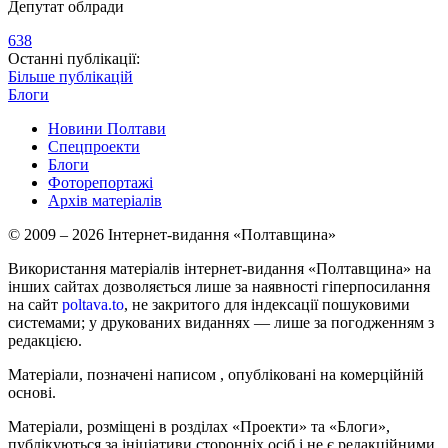
Депутат облради
638
Останні публікації:
Більше публікацій
Блоги
Новини Полтави
Спецпроекти
Блоги
Фоторепортажі
Архів матеріалів
© 2009 – 2026 Інтернет-видання «Полтавщина»
Використання матеріалів інтернет-видання «Полтавщина» на
інших сайтах дозволяється лише за наявності гіперпосилання
на сайт
poltava.to
, не закритого для індексації пошуковими
системами; у друкованих виданнях — лише за погодженням з
редакцією.
Матеріали, позначені написом
, опубліковані на комерційній
основі.
Матеріали, розміщені в розділах «Проекти» та «Блоги»,
публікуються за ініціативи сторонніх осіб і не є редакційними.