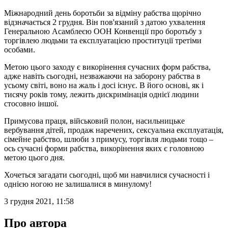
Міжнародний день боротьби за відміну рабства щорічно
відзначається 2 грудня. Він пов'язаний з датою ухвалення
Генеральною Асамблеєю ООН Конвенції про боротьбу з
торгівлею людьми та експлуатацією проституції третіми
особами.
Метою цього заходу є викорінення сучасних форм рабства,
адже навіть сьогодні, незважаючи на заборону рабства в
усьому світі, воно на жаль і досі існує. В його основі, як і
тисячу років тому, лежить дискримінація однієї людини
стосовно іншої.
Примусова праця, військовий полон, насильницьке
вербування дітей, продаж наречених, сексуальна експлуатація,
сімейне рабство, шлюби з примусу, торгівля людьми тощо –
ось сучасні форми рабства, викорінення яких є головною
метою цього дня.
Хочеться загадати сьогодні, щоб ми навчилися сучасності і
однією ногою не залишалися в минулому!
3 грудня 2021, 11:58
Про автора