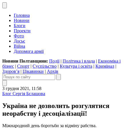
Головна
Новини
Блоги
Проекти
Фото
Досьє
Війна
Допомога армії
Новини Полтавщини:
Події
|
Політика і влада
|
Економіка і
бізнес
|
Спорт
|
Суспільство
|
Культура і освіта
|
Кримінал
|
Здоров’я
|
Цікавинки
|
Архів
3 грудня 2021, 11:58
Блог Сергія Бєлашова
Україна не дозволить розгулятися
неорабству і десоціалізації!
Міжнародний день боротьби за відміну рабства.