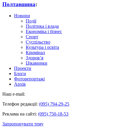
Полтавщина
:
Новини
Події
Політика і влада
Економіка і бізнес
Спорт
Суспільство
Культура і освіта
Кримінал
Здоров’я
Цікавинки
Проекти
Блоги
Фоторепортажі
Архів
Наш e-mail:
Телефон редакції:
(095) 794-29-25
Реклама на сайті:
(095) 750-18-53
Запропонувати тему