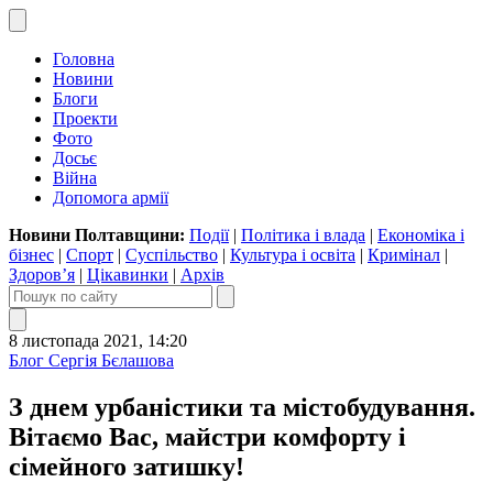
Головна
Новини
Блоги
Проекти
Фото
Досьє
Війна
Допомога армії
Новини Полтавщини:
Події
|
Політика і влада
|
Економіка і
бізнес
|
Спорт
|
Суспільство
|
Культура і освіта
|
Кримінал
|
Здоров’я
|
Цікавинки
|
Архів
8 листопада 2021, 14:20
Блог Сергія Бєлашова
З днем урбаністики та містобудування.
Вітаємо Вас, майстри комфорту і
сімейного затишку!