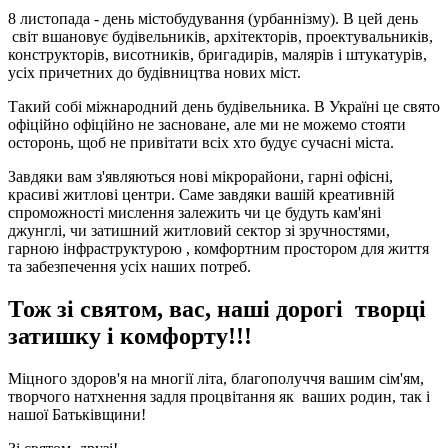
8 листопада - день містобудування (урбаннізму). В цей день
світ вшановує будівельників, архітекторів, проектувальників,
конструкторів, висотників, бригадирів, малярів і штукатурів,
усіх причетних до будівництва нових міст.
Такий собі міжнародний день будівельника. В Україні це свято
офіційно офіційно не засноване, але ми не можемо стояти
осторонь, щоб не привітати всіх хто будує сучасні міста.
Завдяки вам з'являються нові мікрорайони, гарні офісні,
красиві житлові центри. Саме завдяки вашій креативній
спроможності мислення залежить чи це будуть кам'яні
джунглі, чи затишний житловий сектор зі зручностями,
гарною інфраструктурою , комфортним простором для життя
та забезпечення усіх наших потреб.
Тож зі святом, вас, наші дорогі творці
затишку і комфорту!!!
Міцного здоров'я на многії літа, благополуччя вашим сім'ям,
творчого натхнення задля процвітання як ваших родин, так і
нашої Батьківщини!