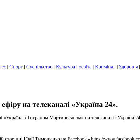
нес
|
Спорт
|
Суспільство
|
Культура і освіта
|
Кримінал
|
Здоров’я
 ефіру на телеканалі «Україна 24».
мі «Україна з Тиграном Мартиросяном» на телеканалі «Україна 24
й сторінці Юлії Тимошенко на Facebook - https://www.facebook.c