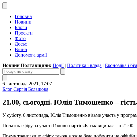
Головна
Новини
Блоги
Проекти
Фото
Досьє
Війна
Допомога армії
Новини Полтавщини:
Події
|
Політика і влада
|
Економіка і біз
6 листопада 2021, 17:07
Блог Сергія Бєлашова
21.00, сьогодні. Юлія Тимошенко – гість
У суботу, 6 листопада, Юлія Тимошенко візьме участь у програ
Початок ефіру за участі Голови партії «Батьківщина» – о 21:00.
Пряму трансляцію ефіру також можна буде побачити на офіційні