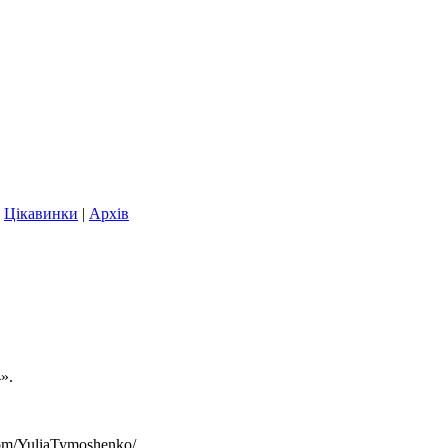
|
Цікавинки
|
Архів
».
om/YuliaTymoshenko/