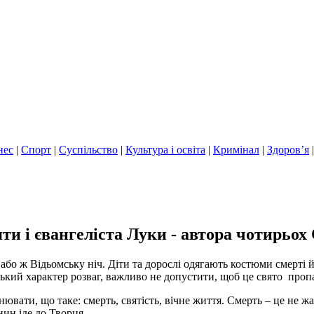
нес
|
Спорт
|
Суспільство
|
Культура і освіта
|
Кримінал
|
Здоров’я
яти і євангеліста Луки - автора чотирьох 
 або ж Відьомську ніч. Діти та дорослі одягають костюми смерті 
тський характер розваг, важливо не допустити, щоб це свято проп
ювати, що таке: смерть, святість, вічне життя. Смерть – це не жа
нин іде до Творця.