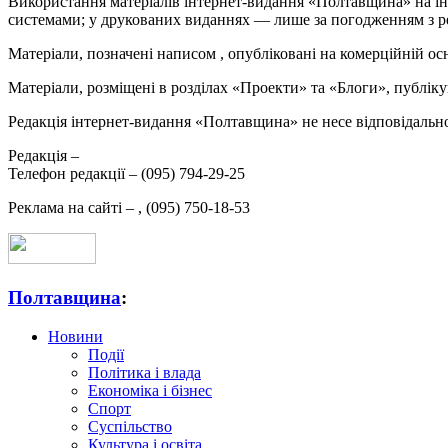
Використання матеріалів інтернет-видання «Полтавщина» на ін
системами; у друкованих виданнях — лише за погодженням з р
Матеріали, позначені написом
, опубліковані на комерційній ос
Матеріали, розміщені в розділах «Проекти» та «Блоги», публікую
Редакція інтернет-видання «Полтавщина» не несе відповідальнос
Редакція –
Телефон редакції –
(095) 794-29-25
Реклама на сайті –
,
(095) 750-18-53
Полтавщина
:
Новини
Події
Політика і влада
Економіка і бізнес
Спорт
Суспільство
Культура і освіта