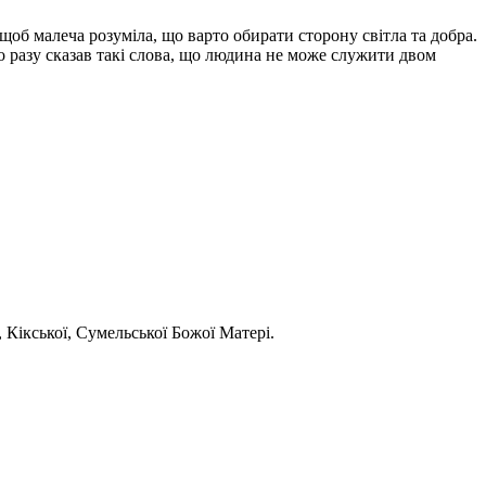
об малеча розуміла, що варто обирати сторону світла та добра.
о разу сказав такі слова, що людина не може служити двом
 Кікської, Сумельської Божої Матері.