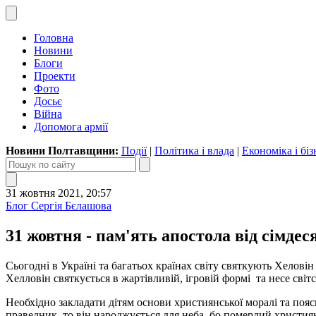
Головна
Новини
Блоги
Проекти
Фото
Досьє
Війна
Допомога армії
Новини Полтавщини:
Події
|
Політика і влада
|
Економіка і біз
31 жовтня 2021, 20:57
Блог Сергія Бєлашова
31 жовтня - пам'ять апостола від сімдес
Сьогодні в Україні та багатьох країнах світу святкують Хеловін
Хелловін святкується в жартівливій, ігровій формі та несе сві
Необхідно закладати дітям основи християнської моралі та поясн
праведник, то він народжується для неба, бо померлий христия