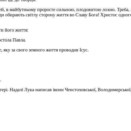
ей, в майбутньому проросте сильною, плодовитою лозою. Треба, щ
жди обирають світлу сторону життя во Славу Бога! Христос одног
ти його життя:
остола Павла.
 яку за свого земного життя проводив Ісус.
.
ері. Надалі Лука написав ікони Ченстоховської, Володимирської,