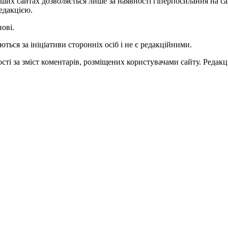
ших сайтах дозволяється лише за наявності гіперпосилання на с
едакцією.
нові.
ться за ініціативи сторонніх осіб і не є редакційними.
ті за зміст коментарів, розміщених користувачами сайту. Редакці