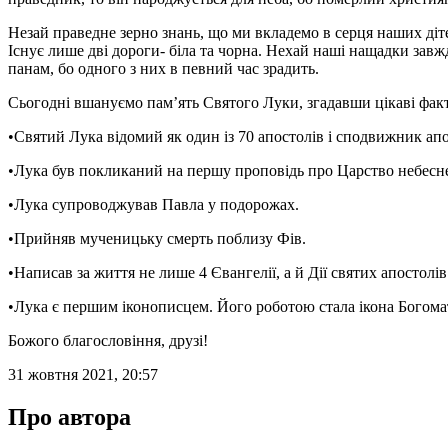
Незай праведне зерно знань, що ми вкладемо в серця наших діт
Існує лише дві дороги- біла та чорна. Нехай наші нащадки зав
панам, бо одного з них в певний час зрадить.
Сьогодні вшануємо пам’ять Святого Луки, згадавши цікаві фак
•Святий Лука відомий як один із 70 апостолів і сподвижник ап
•Лука був покликаний на першу проповідь про Царство небесне,
•Лука супроводжував Павла у подорожах.
•Прийняв мученицьку смерть поблизу Фів.
•Написав за життя не лише 4 Євангелії, а й Дії святих апостолів
•Лука є першим іконописцем. Його роботою стала ікона Богомат
Божого благословіння, друзі!
31 жовтня 2021, 20:57
Про автора