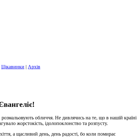
|
Цікавинки
|
Архів
Євангеліє!
й розмальовують обличчя. Не дивлячись на те, що в нашій країні
агувало жорстокість, ідолопоклонство та розпусту.
хіття, а щасливий день, день радості, бо коли помирає