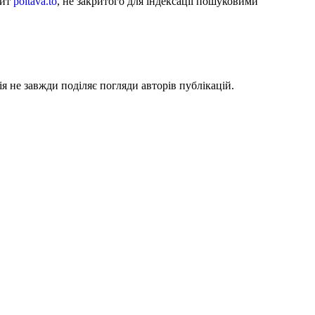
айт
poltava.to
, не закритого для індексації пошуковими
я не завжди поділяє погляди авторів публікацій.