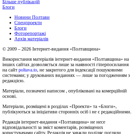
Більше публікацій
Блоги
Новини Полтави
Спецпроекти
Блоги
Фоторепортажі
Архів матеріалів
© 2009 – 2026 Інтернет-видання «Полтавщина»
Використання матеріалів інтернет-видання «Полтавщина» на
інших сайтах дозволяється лише за наявності гіперпосилання
на сайт
poltava.to
, не закритого для індексації пошуковими
системами; у друкованих виданнях — лише за погодженням з
редакцією.
Матеріали, позначені написом
, опубліковані на комерційній
основі.
Матеріали, розміщені в розділах «Проекти» та «Блоги»,
публікуються за ініціативи сторонніх осіб і не є редакційними.
Редакція інтернет-видання «Полтавщина» не несе
відповідальності за зміст коментарів, розміщених
користувачами сайту. Редакція не завжди поділяє погляди