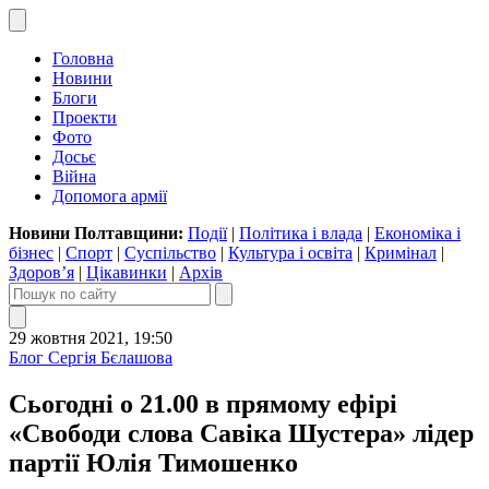
Головна
Новини
Блоги
Проекти
Фото
Досьє
Війна
Допомога армії
Новини Полтавщини:
Події
|
Політика і влада
|
Економіка і
бізнес
|
Спорт
|
Суспільство
|
Культура і освіта
|
Кримінал
|
Здоров’я
|
Цікавинки
|
Архів
29 жовтня 2021, 19:50
Блог Сергія Бєлашова
Сьогодні о 21.00 в прямому ефірі
«Свободи слова Савіка Шустера» лідер
партії Юлія Тимошенко