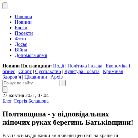
Головна
Новини
Блоги
Проекти
Фото
Досьє
Війна
Допомога армії
Новини Полтавщини:
Події
|
Політика і влада
|
Економіка і
бізнес
|
Спорт
|
Суспільство
|
Культура і освіта
|
Кримінал
|
Здоров’я
|
Цікавинки
|
Архів
27 жовтня 2021, 07:04
Блог Сергія Бєлашова
Полтавщина - у відповідальних
жіночих руках берегинь Батьківщини!
В усі часи мудрі жінки змінювали цей світ на краще та