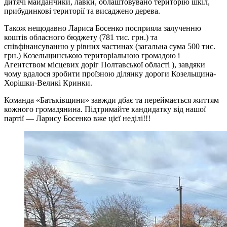
дитячі майданчики, лавки, облаштовувано територію шкіл,
прибудинкові території та висаджено дерева.
Також нещодавно Лариса Босенко посприяла залученню
коштів обласного бюджету (781 тис. грн.) та
співфінансуванню у рівних частинах (загальна сума 500 тис.
грн.) Козельщинською територіальною громадою і
Агентством місцевих доріг Полтавської області ), завдяки
чому вдалося зробити проїзною ділянку дороги Козельщина-
Хорішки-Великі Кринки.
Команда «Батьківщини» завжди дбає та переймається життям
кожного громадянина. Підтримайте кандидатку від нашої
партії — Ларису Босенко вже цієї неділі!!!