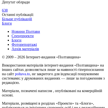
Депутат облради
638
Останні публікації:
Більше публікацій
Блоги
Новини Полтави
Спецпроекти
Блоги
Фоторепортажі
Архів матеріалів
© 2009 – 2026 Інтернет-видання «Полтавщина»
Використання матеріалів інтернет-видання «Полтавщина» на
інших сайтах дозволяється лише за наявності гіперпосилання
на сайт
poltava.to
, не закритого для індексації пошуковими
системами; у друкованих виданнях — лише за погодженням з
редакцією.
Матеріали, позначені написом
, опубліковані на комерційній
основі.
Матеріали, розміщені в розділах «Проекти» та «Блоги»,
публікуються за ініціативи сторонніх осіб і не є редакційними.