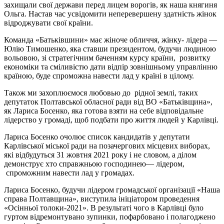
захищали свої держави перед лицем ворогів, як наша княгиня
Ольга. Настав час усвідомити неперевершену здатність жінок
відроджувати свої країни.
Команда «Батьківшини» має жіноче обличчя, жінку- лідера —
Юлію Тимошенко, яка ставши президентом, будучи людиною
вольовою, зі стратегічним баченням курсу країни, розвитку
економіки та сміливістю дати відпір зовнішньому управлінню
країною, буде спроможна навести лад у країні в цілому.
Також ми захоплюємося любовью до рідної землі, таких
депутаток Полтавської обласної ради від ВО «Батьківщина»,
як Лариса Босенко, яка готова взяти на себе відповідальне
лідерство у громаді, щоб подбати про життя людей у Карлівці.
Лариса Босенко очолює список кандидатів у депутати
Карлівської міської ради на позачергових місцевих виборах,
які відбудуться 31 жовтня 2021 року і не словом, а ділом
демонструє хто справжньою господинею— лідером,
спроможним навести лад у громадах.
Лариса Босенко, будучи лідером громадської організації «Наша
справа Полтавщина», виступила ініціатором проведення
«Осінньої толоки-2021». В результаті чого в Карлівці було
гуртом відремонтувано зупинки, пофарбовано і полагоджено