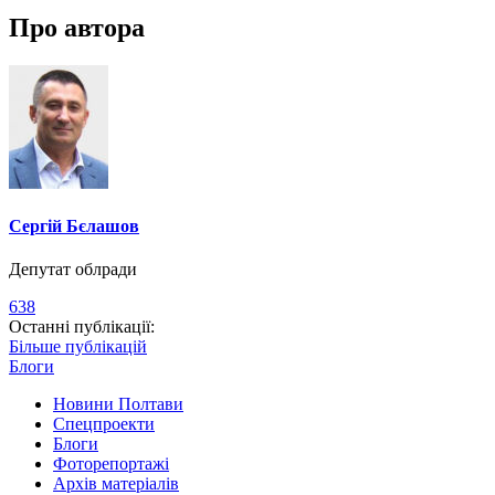
Про автора
Сергій Бєлашов
Депутат облради
638
Останні публікації:
Більше публікацій
Блоги
Новини Полтави
Спецпроекти
Блоги
Фоторепортажі
Архів матеріалів