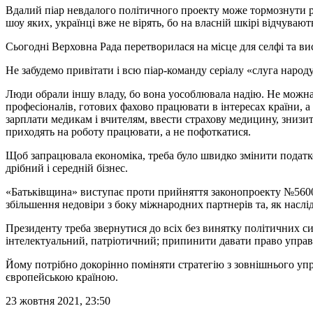
Вдалий піар невдалого політичного проекту може тормознути розв
шоу яких, українці вже не вірять, бо на власній шкірі відчува
Сьогодні Верховна Рада перетворилася на місце для селфі та вис
Не забудемо привітати і всю піар-команду серіалу «слуга наро
Люди обрали іншу владу, бо вона уособлювала надію. Не можна 
професіоналів, готових фахово працювати в інтересах країни, а 
зарплати медикам і вчителям, ввести страхову медицину, знизит
приходять на роботу працювати, а не пофоткатися.
Щоб запрацювала економіка, треба було швидко змінити податк
дрібний і середній бізнес.
«Батьківщина» виступає проти прийняття законопроекту №5600 
збільшення недовіри з боку міжнародних партнерів та, як наслі
Президенту треба звернутися до всіх без винятку політичних си
інтелектуальний, патріотичний; припинити давати право управл
Йому потрібно докорінно поміняти стратегію з зовнішнього упра
європейською країною.
23 жовтня 2021, 23:50