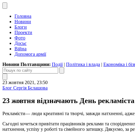
Головна
Новини
Блоги
Проекти
Фото
Досьє
Війна
Допомога армії
Новини Полтавщини:
Події
|
Політика і влада
|
Економіка і біз
23 жовтня 2021, 23:50
Блог Сергія Бєлашова
23 жовтня відзначають День рекламіста! 
Рекламісти— люди креативні та творчі, завжди натхненні, адже
Сьгодні хочеться привітати працівників реклами та споріднени
натхнення, успіху у роботі та сімейного затишку. Дякуємо, за 