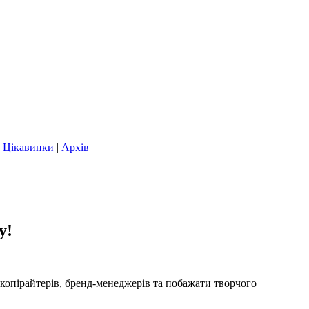
|
Цікавинки
|
Архів
у!
 копірайтерів, бренд-менеджерів та побажати творчого