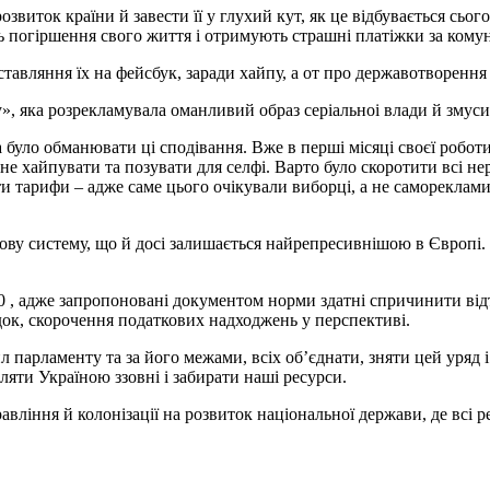
иток країни й завести її у глухий кут, як це відбувається сього
ють погіршення свого життя і отримують страшні платіжки за кому
тавляння їх на фейсбук, заради хайпу, а от про державотворення 
ду», яка розрекламувала оманливий образ серіальноі влади й змус
було обманювати ці сподівання. Вже в перші місяці своєї робот
не хайпувати та позувати для селфі. Варто було скоротити всі не
и тарифи – адже саме цього очікували виборці, а не самореклами
ову систему, що й досі залишається найрепресивнішою в Європі
, адже запропоновані документом норми здатні спричинити відті
док, скорочення податкових надходжень у перспективі.
л парламенту та за його межами, всіх об’єднати, зняти цей уряд 
яти Україною ззовні і забирати наші ресурси.
вління й колонізації на розвиток національної держави, де всі 