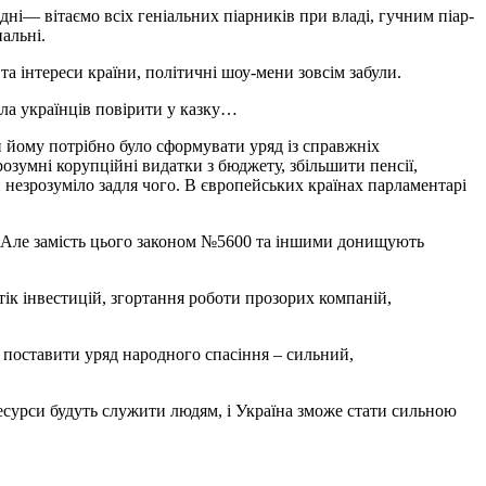
дні— вітаємо всіх геніальних піарників при владі, гучним піар-
нальні.
та інтереси країни, політичні шоу-мени зовсім забули.
ила українців повірити у казку…
и йому потрібно було сформувати уряд із справжніх
розумні корупційні видатки з бюджету, збільшити пенсії,
 незрозуміло задля чого. В європейських країнах парламентарі
. Але замість цього законом №5600 та іншими донищують
к інвестицій, згортання роботи прозорих компаній,
і поставити уряд народного спасіння – сильний,
ресурси будуть служити людям, і Україна зможе стати сильною