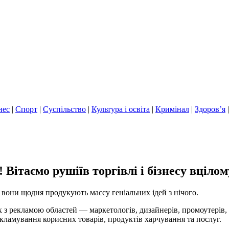
нес
|
Спорт
|
Суспільство
|
Культура і освіта
|
Кримінал
|
Здоров’я
Вітаємо рушіїв торгівлі і бізнесу вцілом
 вони щодня продукують массу геніальних ідей з нічого.
х з рекламою областей — маркетологів, дизайнерів, промоутерів,
рекламування корисних товарів, продуктів харчування та послуг.