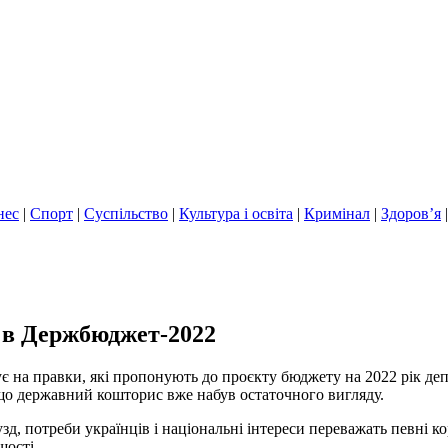
нес
|
Спорт
|
Суспільство
|
Культура і освіта
|
Кримінал
|
Здоров’я
 в Держбюджет-2022
агує на правки, які пропонують до проєкту бюджету на 2022 рік д
, що державний кошторис вже набув остаточного вигляду.
зд, потреби українців і національні інтереси переважать певні 
шості.