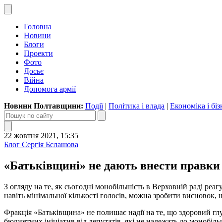
Головна
Новини
Блоги
Проекти
Фото
Досьє
Війна
Допомога армії
Новини Полтавщини:
Події
|
Політика і влада
|
Економіка і біз
22 жовтня 2021, 15:35
Блог Сергія Бєлашова
«Батьківщині» не дають внести правки
З огляду на те, як сьогодні монобільшість в Верховній раді ре
навіть мінімальної кількості голосів, можна зробити висновок
Фракція «Батьківщина» не полишає надії на те, що здоровий глу
бюджетних ініціатив від депутатів, які не належать до монобіль