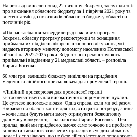
На розгляд винесли понад 22 питання. Зокрема, заслухали звіт
про виконання обласного бюджету за 1 півріччя 2021 року та
внесення змін до показників обласного бюджету області на
поточний рік.
«Під час засідання затвердили ряд важливих програм.
Зокрема, обласну програму реконструкції та оснащення
приймальних відділень лікарень планового лікування, які
надають вторинну медичну допомогу населенню Полтавської
області на 2022-2025 роки. Згідно з нею реконструюють
приймальні відділення у 21 медзакладі області, – розповіла
Лариса Босенко.
60 млн грн. залишків бюджету виділили на придбання
медичного лінійного прискорювача для променевої терапії.
«Лінійний прискорювач для променевої терапії
застосовуватимуть для високоточного опромінення пухлин.
Це суттєво допоможе людям. Одна справа, коли ми всі разом
збираємо по області кошти для тих, хто цього потребує, а інша
– коли люди будуть мати змогу отримувати безкоштовну
допомогу в лікуванні, – наголосила Лариса Босенко. – Цей
прилад, який ми придбаємо, зможе саме точково на проблему
впливати і аналогів зазначених приладів в сусідніх областях
немає і я сподіваюся, що це буде дійсно істотною допомогою».