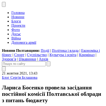
Головна
Новини
Блоги
Проекти
Фото
Досьє
Війна
Допомога армії
Новини Полтавщини:
Події
|
Політика і влада
|
Економіка і
бізнес
|
Спорт
|
Суспільство
|
Культура і освіта
|
Кримінал
|
Здоров’я
|
Цікавинки
|
Архів
21 жовтня 2021, 13:43
Блог Сергія Бєлашова
Лариса Босенко провела засідання
постійної комісії Полтавської облради
з питань бюджету