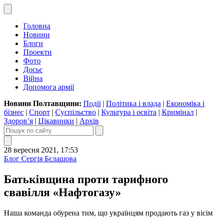
Головна
Новини
Блоги
Проекти
Фото
Досьє
Війна
Допомога армії
Новини Полтавщини:
Події
|
Політика і влада
|
Економіка і
бізнес
|
Спорт
|
Суспільство
|
Культура і освіта
|
Кримінал
|
Здоров’я
|
Цікавинки
|
Архів
28 вересня 2021, 17:53
Блог Сергія Бєлашова
Батьківщина проти тарифного
свавілля «Нафтогазу»
Наша команда обурена тим, що українцям продають газ у вісім