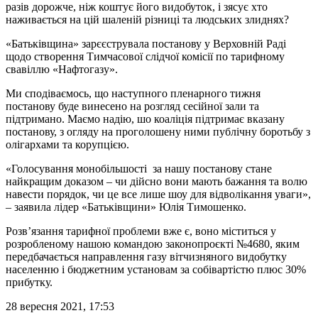
разів дорожче, ніж коштує його видобуток, і зясує хто
наживається на цій шаленій різниці та людських злиднях?
«Батьківщина» зарєєструвала постанову у Верховній Раді
щодо створення Тимчасової слідчої комісії по тарифному
свавіллю «Нафтогазу».
Ми сподіваємось, що наступного пленарного тижня
постанову буде винесено на розгляд сесійної зали та
підтримано. Маємо надію, шо коаліція підтримає вказану
постанову, з огляду на проголошену ними публічну боротьбу з
олігархами та корупцією.
«Голосування монобільшості за нашу постанову стане
найкращим доказом – чи дійсно вони мають бажання та волю
навести порядок, чи це все лише шоу для відволікання уваги»,
– заявила лідер «Батьківщини» Юлія Тимошенко.
Розв’язання тарифної проблеми вже є, воно міститься у
розробленому нашою командою законопроєкті №4680, яким
передбачається направлення газу вітчизняного видобутку
населенню і бюджетним установам за собівартістю плюс 30%
прибутку.
28 вересня 2021, 17:53