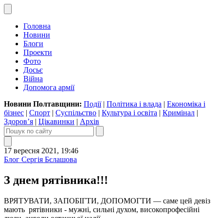
Головна
Новини
Блоги
Проекти
Фото
Досьє
Війна
Допомога армії
Новини Полтавщини:
Події
|
Політика і влада
|
Економіка і
бізнес
|
Спорт
|
Суспільство
|
Культура і освіта
|
Кримінал
|
Здоров’я
|
Цікавинки
|
Архів
17 вересня 2021, 19:46
Блог Сергія Бєлашова
З днем рятівника!!!
ВРЯТУВАТИ, ЗАПОБІГТИ, ДОПОМОГТИ — саме цей девіз
мають рятівники - мужні, сильні духом, високопрофесійні