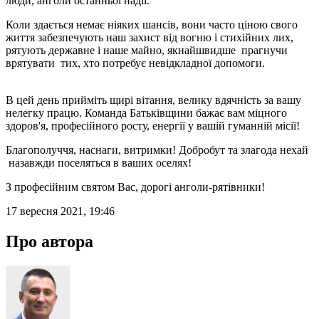
люди, анголи останньої надії.
Коли здається немає ніяких шансів, вони часто ціною свого
життя забезпечують наш захист від вогню і стихійних лих,
рятують державне і наше майно, якнайшвидше прагнучи
врятувати тих, хто потребує невідкладної допомоги.
В цей день прийміть щирі вітання, велику вдячність за вашу
нелегку працю. Команда Батьківщини бажає вам міцного
здоров'я, професійного росту, енергії у вашій гуманній місії!
Благополуччя, наснаги, витримки! Добробут та злагода нехай
назавжди поселяться в ваших оселях!
З професійним святом Вас, дорогі анголи-рятівники!
17 вересня 2021, 19:46
Про автора