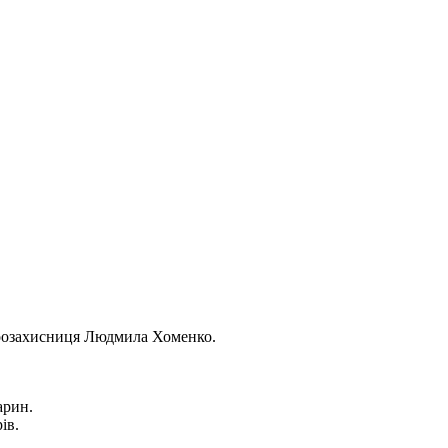
 зоозахисниця Людмила Хоменко.
варин.
ів.