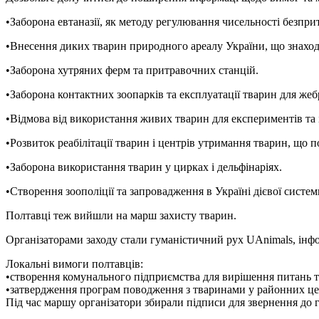
•Заборона евтаназії, як методу регулювання чисельності безпри
•Внесення диких тварин природного ареалу України, що знаход
•Заборона хутряних ферм та притравочних станцій.
•Заборона контактних зоопарків та експлуатації тварин для жеб
•Відмова від використання живих тварин для експериментів та 
•Розвиток реабілітації тварин і центрів утримання тварин, що п
•Заборона використання тварин у цирках і дельфінаріях.
•Створення зоополіції та запровадження в Україні дієвої сист
Полтавці теж вийшли на марш захисту тварин.
Організаторами заходу стали гуманістичний рух UAnimals, інф
Локальні вимоги полтавців:
•створення комунального підприємства для вирішення питань 
•затвердження програм поводження з тваринами у районних цен
Під час маршу організатори збирали підписи для звернення до 