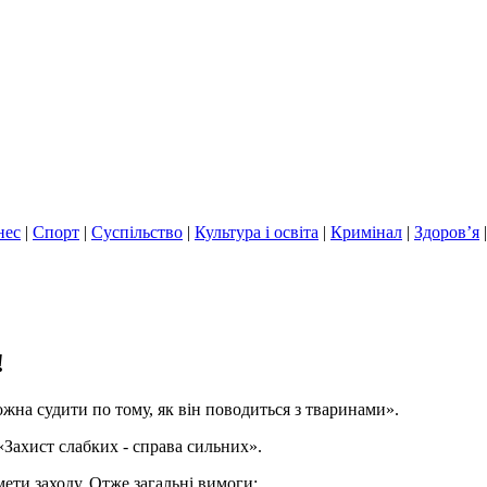
нес
|
Спорт
|
Суспільство
|
Культура і освіта
|
Кримінал
|
Здоров’я
!
жна судити по тому, як він поводиться з тваринами».
«Захист слабких - справа сильних».
ети заходу. Отже загальні вимоги: