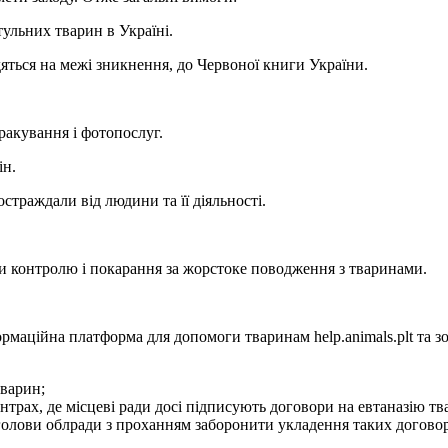
тульних тварин в Україні.
яться на межі зникнення, до Червоної книги України.
ракування і фотопослуг.
ін.
остраждали від людини та її діяльності.
еми контролю і покарання за жорстоке поводження з тваринами.
ормаційна платформа для допомоги тваринам help.animals.plt та
тварин;
трах, де місцеві ради досі підписують договори на евтаназію т
голови облради з проханням заборонити укладення таких договор