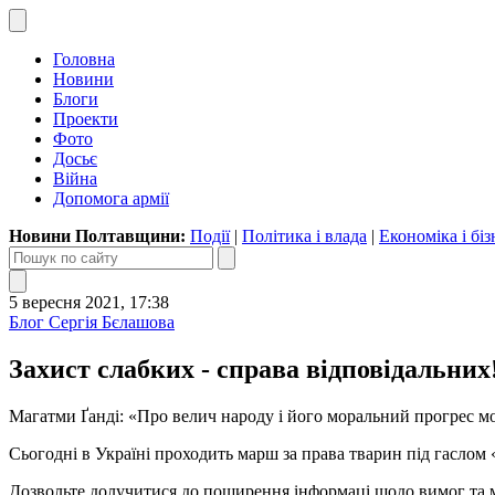
Головна
Новини
Блоги
Проекти
Фото
Досьє
Війна
Допомога армії
Новини Полтавщини:
Події
|
Політика і влада
|
Економіка і біз
5 вересня 2021, 17:38
Блог Сергія Бєлашова
Захист слабких - справа відповідальних
Магатми Ґанді: «Про велич народу і його моральний прогрес мо
Сьогодні в Україні проходить марш за права тварин під гаслом 
Дозвольте долучитися до поширення інформаці щодо вимог та м