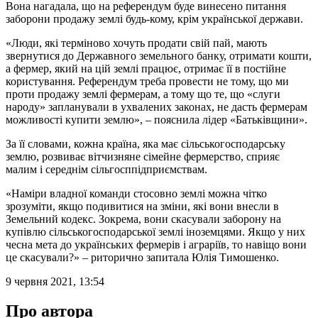
Вона нагадала, що на референдум буде винесено питання
заборони продажу землі будь-кому, крім української держави.
«Люди, які терміново хочуть продати свій пай, мають
звернутися до Державного земельного банку, отримати кошти,
а фермер, який на цій землі працює, отримає її в постійне
користування. Референдум треба провести не тому, що ми
проти продажу землі фермерам, а тому що те, що «слуги
народу» запланували в ухвалених законах, не дасть фермерам
можливості купити землю», – пояснила лідер «Батьківщини».
За її словами, кожна країна, яка має сільськогосподарську
землю, розвиває вітчизняне сімейне фермерство, сприяє
малим і середнім сільгосппідприємствам.
«Наміри владної команди стосовно землі можна чітко
зрозуміти, якщо подивитися на зміни, які вони внесли в
Земельний кодекс. Зокрема, вони скасували заборону на
купівлю сільськогосподарської землі іноземцями. Якщо у них
чесна мета до українських фермерів і аграріїв, то навіщо вони
це скасували?» – риторично запитала Юлія Тимошенко.
9 червня 2021, 13:54
Про автора