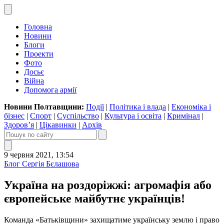
Головна
Новини
Блоги
Проекти
Фото
Досьє
Війна
Допомога армії
Новини Полтавщини:
Події
|
Політика і влада
|
Економіка і
бізнес
|
Спорт
|
Суспільство
|
Культура і освіта
|
Кримінал
|
Здоров’я
|
Цікавинки
|
Архів
9 червня 2021, 13:54
Блог Сергія Бєлашова
Україна на роздоріжжі: агромафія або
європейське майбутнє українців!
Команда «Батьківщини» захищатиме українську землю і право