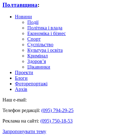
Полтавщина
:
Новини
Події
Політика і влада
Економіка і бізнес
Спорт
Суспільство
Культура і освіта
Кримінал
Здоров’я
Цікавинки
Проекти
Блоги
Фоторепортажі
Архів
Наш e-mail:
Телефон редакції:
(095) 794-29-25
Реклама на сайті:
(095) 750-18-53
Запропонувати тему