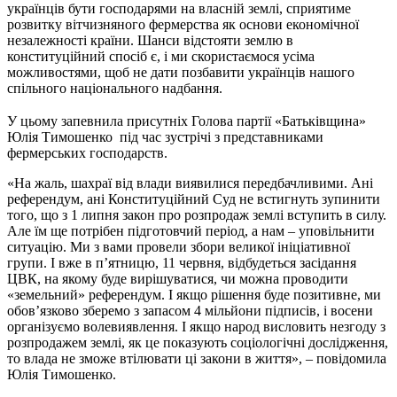
українців бути господарями на власній землі, сприятиме
розвитку вітчизняного фермерства як основи економічної
незалежності країни. Шанси відстояти землю в
конституційний спосіб є, і ми скористаємося усіма
можливостями, щоб не дати позбавити українців нашого
спільного національного надбання.
У цьому запевнила присутніх Голова партії «Батьківщина»
Юлія Тимошенко під час зустрічі з представниками
фермерських господарств.
«На жаль, шахраї від влади виявилися передбачливими. Ані
референдум, ані Конституційний Суд не встигнуть зупинити
того, що з 1 липня закон про розпродаж землі вступить в силу.
Але їм ще потрібен підготовчий період, а нам – уповільнити
ситуацію. Ми з вами провели збори великої ініціативної
групи. І вже в п’ятницю, 11 червня, відбудеться засідання
ЦВК, на якому буде вирішуватися, чи можна проводити
«земельний» референдум. І якщо рішення буде позитивне, ми
обов’язково зберемо з запасом 4 мільйони підписів, і восени
організуємо волевиявлення. І якщо народ висловить незгоду з
розпродажем землі, як це показують соціологічні дослідження,
то влада не зможе втілювати ці закони в життя», – повідомила
Юлія Тимошенко.