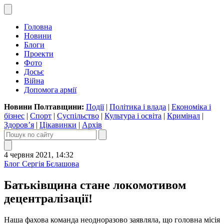
Головна
Новини
Блоги
Проекти
Фото
Досьє
Війна
Допомога армії
Новини Полтавщини:
Події
|
Політика і влада
|
Економіка і
бізнес
|
Спорт
|
Суспільство
|
Культура і освіта
|
Кримінал
|
Здоров’я
|
Цікавинки
|
Архів
4 червня 2021, 14:32
Блог Сергія Бєлашова
Батьківщина стане локомотивом
децентралізації!
Наша фахова команда неодноразово заявляла, що головна місія