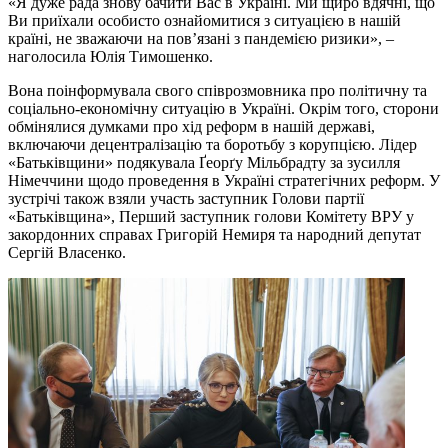
«Я дуже рада знову бачити Вас в Україні. Ми щиро вдячні, що
Ви приїхали особисто ознайомитися з ситуацією в нашій
країні, не зважаючи на пов’язані з пандемією ризики», –
наголосила Юлія Тимошенко.
Вона поінформувала свого співрозмовника про політичну та
соціально-економічну ситуацію в Україні. Окрім того, сторони
обмінялися думками про хід реформ в нашій державі,
включаючи децентралізацію та боротьбу з корупцією. Лідер
«Батьківщини» подякувала Ґеорґу Мільбрадту за зусилля
Німеччини щодо проведення в Україні стратегічних реформ. У
зустрічі також взяли участь заступник Голови партії
«Батьківщина», Перший заступник голови Комітету ВРУ у
закордонних справах Григорій Немиря та народний депутат
Сергій Власенко.