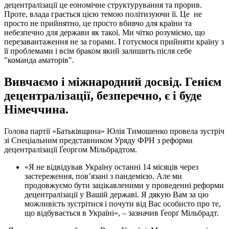
децентралізації це еономічне структурування та прорив.
Проте, влада грається цією темою політизуючи її. Це не
просто не прийнятно, це просто вбивчо для країни та
небезпечно для держави як такої. Ми чітко розуміємо, що
перезавантаження не за горами. І готуємося прийняти країну з
її проблемами і всім браком який залишить після себе
"команда аматорів".
Вивчаємо і міжнародний досвід. Генієм
децентралізації, безперечно, є і буде
Німеччина.
Голова партії «Батьківщина» Юлія Тимошенко провела зустріч
зі Спеціальним представником Уряду ФРН з реформи
децентралізації Ґеоргом Мільбрадтом.
«Я не відвідував Україну останні 14 місяців через
застереження, пов’язані з пандемією. Але ми
продовжуємо бути зацікавленими у проведенні реформи
децентралізації у Вашій державі. Я дякую Вам за цю
можливість зустрітися і почути від Вас особисто про те,
що відбувається в Україні», – зазначив Ґеорґ Мільбрадт.