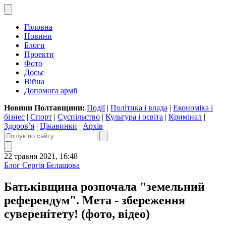
Головна
Новини
Блоги
Проекти
Фото
Досьє
Війна
Допомога армії
Новини Полтавщини:
Події
|
Політика і влада
|
Економіка і
бізнес
|
Спорт
|
Суспільство
|
Культура і освіта
|
Кримінал
|
Здоров’я
|
Цікавинки
|
Архів
22 травня 2021, 16:48
Блог Сергія Бєлашова
Батьківщина розпочала "земельний
референдум". Мета - збереження
суверенітету! (фото, відео)