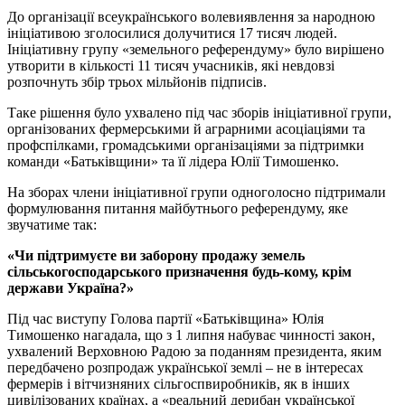
До організації всеукраїнського волевиявлення за народною
ініціативою зголосилися долучитися 17 тисяч людей.
Ініціативну групу «земельного референдуму» було вирішено
утворити в кількості 11 тисяч учасників, які невдовзі
розпочнуть збір трьох мільйонів підписів.
Таке рішення було ухвалено під час зборів ініціативної групи,
організованих фермерськими й аграрними асоціаціями та
профспілками, громадськими організаціями за підтримки
команди «Батьківщини» та її лідера Юлії Тимошенко.
На зборах члени ініціативної групи одноголосно підтримали
формулювання питання майбутнього референдуму, яке
звучатиме так:
«Чи підтримуєте ви заборону продажу земель
сільськогосподарського призначення будь-кому, крім
держави Україна?»
Під час виступу Голова партії «Батьківщина» Юлія
Тимошенко нагадала, що з 1 липня набуває чинності закон,
ухвалений Верховною Радою за поданням президента, яким
передбачено розпродаж української землі – не в інтересах
фермерів і вітчизняних сільгоспвиробників, як в інших
цивілізованих країнах, а «реальний дерибан української