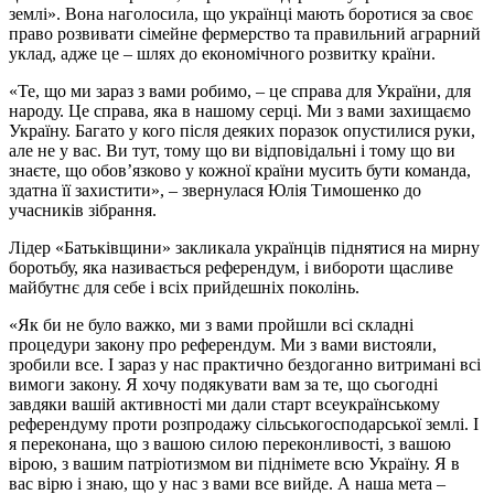
землі». Вона наголосила, що українці мають боротися за своє
право розвивати сімейне фермерство та правильний аграрний
уклад, адже це – шлях до економічного розвитку країни.
«Те, що ми зараз з вами робимо, – це справа для України, для
народу. Це справа, яка в нашому серці. Ми з вами захищаємо
Україну. Багато у кого після деяких поразок опустилися руки,
але не у вас. Ви тут, тому що ви відповідальні і тому що ви
знаєте, що обов’язково у кожної країни мусить бути команда,
здатна її захистити», – звернулася Юлія Тимошенко до
учасників зібрання.
Лідер «Батьківщини» закликала українців піднятися на мирну
боротьбу, яка називається референдум, і вибороти щасливе
майбутнє для себе і всіх прийдешніх поколінь.
«Як би не було важко, ми з вами пройшли всі складні
процедури закону про референдум. Ми з вами вистояли,
зробили все. І зараз у нас практично бездоганно витримані всі
вимоги закону. Я хочу подякувати вам за те, що сьогодні
завдяки вашій активності ми дали старт всеукраїнському
референдуму проти розпродажу сільськогосподарської землі. І
я переконана, що з вашою силою переконливості, з вашою
вірою, з вашим патріотизмом ви піднімете всю Україну. Я в
вас вірю і знаю, що у нас з вами все вийде. А наша мета –