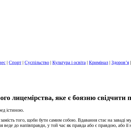
нес
|
Спорт
|
Суспільство
|
Культура і освіта
|
Кримінал
|
Здоров’я
го лицемірства, яке є боязню свідчити 
ред істиною.
, замість того, щоби бути самим собою. Вдавання стає на заваді 
я веде до напівправди, у той час як правда або є правдою, або її