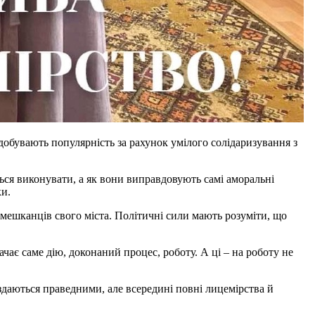
здобувають популярність за рахунок умілого солідаризування з
ються виконувати, а як вони виправдовують самі аморальні
ки.
о мешканців свого міста. Політичні сили мають розуміти, що
значає саме дію, доконаний процес, роботу. А ці – на роботу не
 здаються праведними, але всередині повні лицемірства й