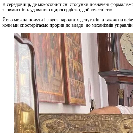
В середовищі, де міжособистісні стосунки позначені формалізм
зловмисність удаваною щиросердістю, доброчесністю.
Його можна почути і з вуст народних депутатів, а також на всі
коли ми спостерігаємо прорив до влади, до механізмів управлін