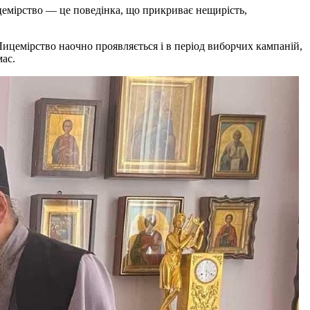
ицемірство — це поведінка, що прикриває нещирість,
Лицемірство наочно проявляється і в період виборчих кампаній,
мас.