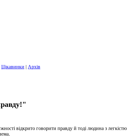
|
Цікавинки
|
Архів
правду!"
мужності відкрито говорити правду й тоді людина з легкістю
 нема.