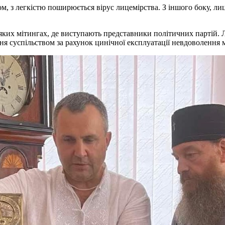
ом, з легкістю поширюється вірус лицемірства. З іншого боку, л
ляких мітингах, де виступають представники політичних партій. 
ня суспільством за рахунок цинічної експлуатації невдоволення 