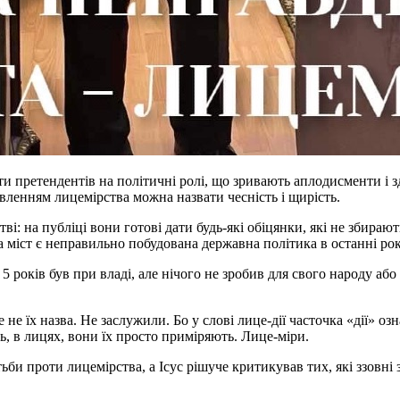
іти претендентів на політичні ролі, що зривають аплодисменти і 
авленням лицемірства можна назвати чесність і щирість.
ві: на публіці вони готові дати будь-які обіцянки, які не збира
міст є неправильно побудована державна політика в останні ро
 5 років був при владі, але нічого не зробив для свого народу аб
е не їх назва. Не заслужили. Бо у слові лице-дії часточка «дії» о
ь, в лицях, вони їх просто приміряють. Лице-міри.
ьби проти лицемірства, а Ісус рішуче критикував тих, які ззовні