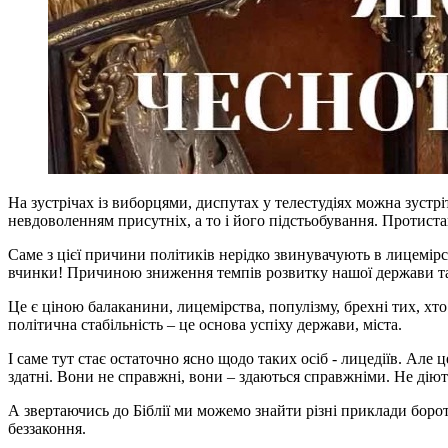
На зустрічах iз виборцями, диспутах у телестудіях можна зустр
невдоволенням присутніх, а то і його підстьобування. Протист
Саме з цієї причини політиків нерідко звинувачують в лицемірст
вчинки! Причиною зниження темпів розвитку нашої держави та 
Це є ціною балаканини, лицемірства, популізму, брехні тих, хто
політична стабільність – це основа успіху держави, міста.
І саме тут стає остаточно ясно щодо таких осіб - лицедіїв. Але ц
здатні. Вони не справжні, вони – здаються справжніми. Не діют
А звертаючись до Біблії ми можемо знайти різні приклади борот
беззаконня.