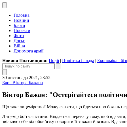
Головна
Новини
Блоги
Проекти
Фото
Досьє
Війна
Допомога армії
Новини Полтавщини:
Події
|
Політика і влада
|
Економіка і біз
30 листопада 2021, 23:52
Блог Віктора Бажана
Віктор Бажан: "Остерігайтеся політично
Що таке лицемірство? Можу сказати, що йдеться про боязнь пе
Лицемір боїться істини. Віддається перевагу тому, щоб вдавати
звільняє себе від обов’язку говорити її завжди й всюди. Вдаванн