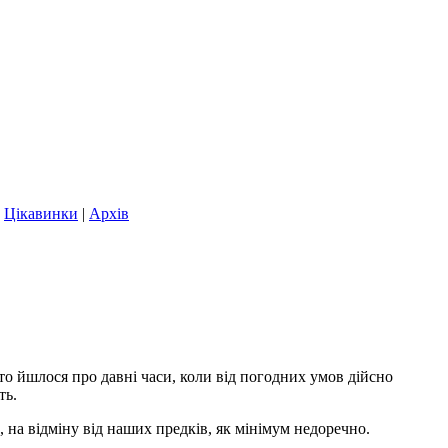
|
Цікавинки
|
Архів
 то йшлося про давні часи, коли від погодних умов дійсно
ть.
, на відміну від наших предків, як мінімум недоречно.