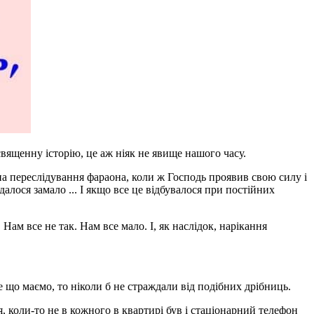
священну історію, це аж ніяк не явище нашого часу.
 на переслідування фараона, коли ж Господь проявив свою силу і
далося замало ... І якщо все це відбувалося при постійних
 Нам все не так. Нам все мало. І, як наслідок, нарікання
е що маємо, то ніколи б не страждали від подібних дрібниць.
, коли-то не в кожного в квартирі був і стаціонарний телефон