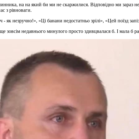
о чинника, на на який би ми не скаржилися. Відповідно ми зараз
ас з рівноваги.
ч - як незручно!», «Ці банани недостатньо зрілі», «Цей поїзд за
ще зовсім недавнього минулого просто здивцвалася б. І мала б р