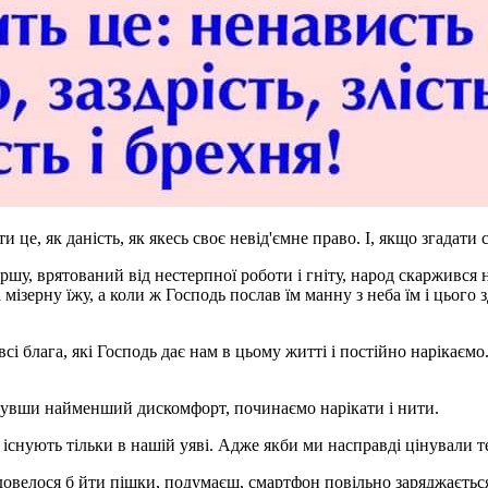
е, як даність, як якесь своє невід'ємне право. І, якщо згадати 
ршу, врятований від нестерпної роботи і гніту, народ скаржився
мізерну їжу, а коли ж Господь послав їм манну з неба їм і цього з
сі блага, які Господь дає нам в цьому житті і постійно нарікаємо.
дчувши найменший дискомфорт, починаємо нарікати і нити.
, існують тільки в нашій уяві. Адже якби ми насправді цінували т
довелося б йти пішки, подумаєш, смартфон повільно заряджається