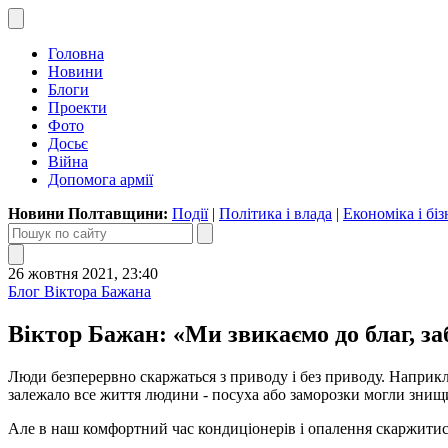
Головна
Новини
Блоги
Проекти
Фото
Досьє
Війна
Допомога армії
Новини Полтавщини:
Події
|
Політика і влада
|
Економіка і біз
26 жовтня 2021, 23:40
Блог Віктора Бажана
Віктор Бажан: «Ми звикаємо до благ, за
Люди безперервно скаржаться з приводу і без приводу. Наприкла
залежало все життя людини - посуха або заморозки могли знищи
Але в наш комфортний час кондиціонерів і опалення скаржитися 