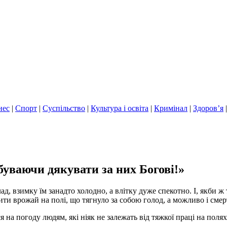
нес
|
Спорт
|
Суспільство
|
Культура і освіта
|
Кримінал
|
Здоров’я
буваючи дякувати за них Богові!»
д, взимку їм занадто холодно, а влітку дуже спекотно. І, якби ж
ти врожай на полі, що тягнуло за собою голод, а можливо і смер
на погоду людям, які ніяк не залежать від тяжкої праці на полях