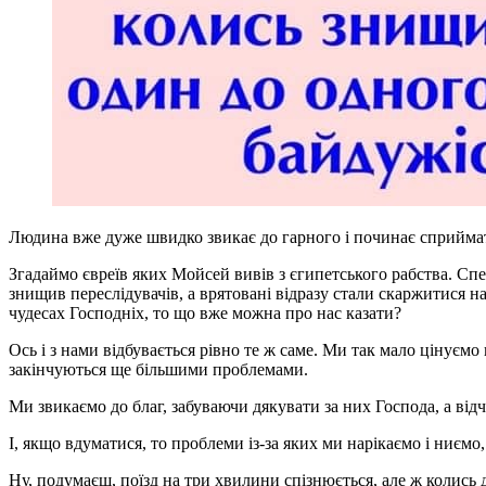
Людина вже дуже швидко звикає до гарного і починає сприймати ц
Згадаймо євреїв яких Мойсей вивів з єгипетського рабства. Спе
знищив переслідувачів, а врятовані відразу стали скаржитися на 
чудесах Господніх, то що вже можна про нас казати?
Ось і з нами відбувається рівно те ж саме. Ми так мало цінуємо в
закінчуються ще більшими проблемами.
Ми звикаємо до благ, забуваючи дякувати за них Господа, а ві
І, якщо вдуматися, то проблеми із-за яких ми нарікаємо і ниємо
Ну, подумаєш, поїзд на три хвилини спізнюється, але ж колись 