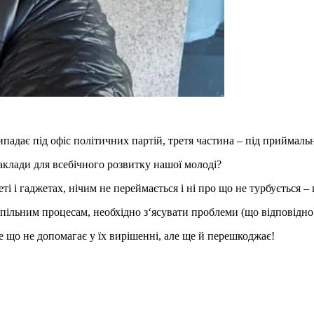
ипадає під офіс політичних партій, третя частина – під приймаль
аклади для всебічного розвитку нашої молоді?
ті і гаджетах, нічим не переймається і ні про що не турбується –
ільним процесам, необхідно з‘ясувати проблеми (що відповідно п
е що не допомагає у їх вирішенні, але ще й перешкоджає!