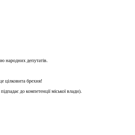
ню народних депутатів.
 це цілковита брехня!
ідпадає до компетенції міської влади).