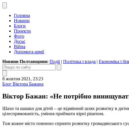
Головна
Новини
Блоги
Проекти
Фото
Досьє
Війна
Допомога армії
Новини Полтавщини:
Події
|
Політика і влада
|
Економіка і біз
8 жовтня 2021, 23:23
Блог Віктора Бажана
Віктор Бажан: «Не потрібно винищувати
Шахи та шашки для дітей – це відмінний шлях розвитку в дитині 
цілеспрямованість, уміння приймати вірні рішення.
Тож кожне місто повинно сприяти розвитку громадянського сус