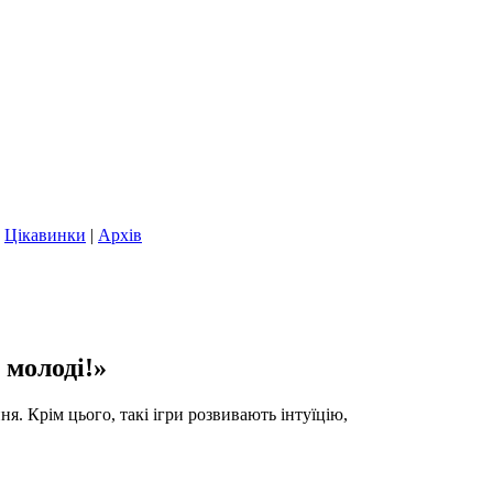
|
Цікавинки
|
Архів
 молоді!»
я. Крім цього, такі ігри розвивають інтуїцію,