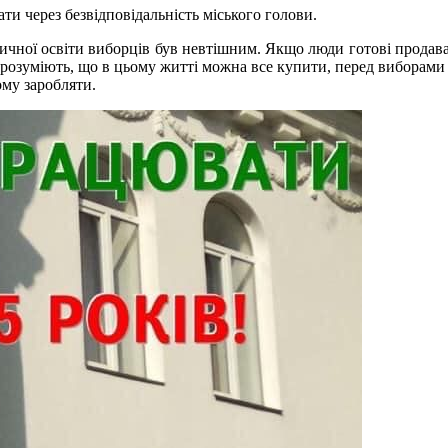
ти через безвідповідальність міського голови.
чної освіти виборців був невтішним. Якщо люди готові продавати
 розуміють, що в цьому житті можна все купити, перед виборами з
ьому заробляти.