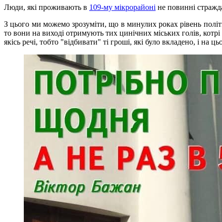
Люди, які проживають в
109-му мікрорайоні
не повинні стражда
З цього ми можемо зрозуміти, що в минулих роках рівень політи
то вони на виході отримують тих цинічних міських голів, котрі
якісь речі, тобто "відбивати" ті гроші, які було вкладено, і на ц