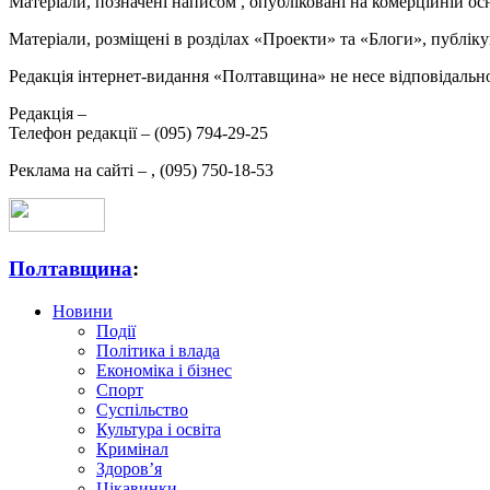
Матеріали, позначені написом
, опубліковані на комерційній ос
Матеріали, розміщені в розділах «Проекти» та «Блоги», публікую
Редакція інтернет-видання «Полтавщина» не несе відповідальнос
Редакція –
Телефон редакції –
(095) 794-29-25
Реклама на сайті –
,
(095) 750-18-53
Полтавщина
:
Новини
Події
Політика і влада
Економіка і бізнес
Спорт
Суспільство
Культура і освіта
Кримінал
Здоров’я
Цікавинки