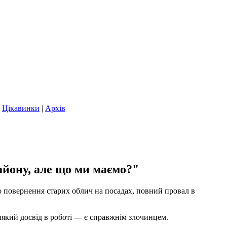
|
Цікавинки
|
Архів
айону, але що ми маємо?"
о повернення старих облич на посадах, повний провал в
абиякий досвід в роботі — є справжнім злочинцем.