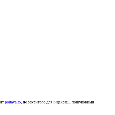
айт
poltava.to
, не закритого для індексації пошуковими