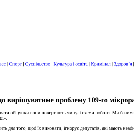
нес
|
Спорт
|
Суспільство
|
Культура і освіта
|
Кримінал
|
Здоров’я
що вирішуватиме проблему 109-го мікрор
онувати обіцянки вони повертають минулі схеми роботи. Ми бачим
ші».
бить для того, щоб їх виконати, ігнорує депутатів, які мають не