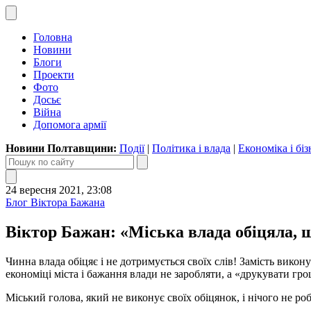
Головна
Новини
Блоги
Проекти
Фото
Досьє
Війна
Допомога армії
Новини Полтавщини:
Події
|
Політика і влада
|
Економіка і біз
24 вересня 2021, 23:08
Блог Віктора Бажана
Віктор Бажан: «Міська влада обіцяла, 
Чинна влада обіцяє і не дотримується своїх слів! Замість вик
економіці міста і бажання влади не заробляти, а «друкувати гро
Міський голова, який не виконує своїх обіцянок, і нічого не ро