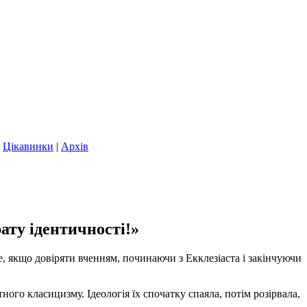
|
Цікавинки
|
Архів
ату ідентичності!»
е, якщо довіряти вченням, починаючи з Екклезіаста і закінчуючи
ого класицизму. Ідеологія їх спочатку спаяла, потім розірвала,