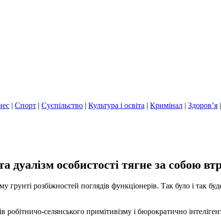
нес
|
Спорт
|
Суспільство
|
Культура і освіта
|
Кримінал
|
Здоров’я
 дуалізм особистості тягне за собою втр
му грунті розбіжностей поглядів функціонерів. Так було і так буд
в робітничо-селянського примітивізму і бюрократично інтелігентн