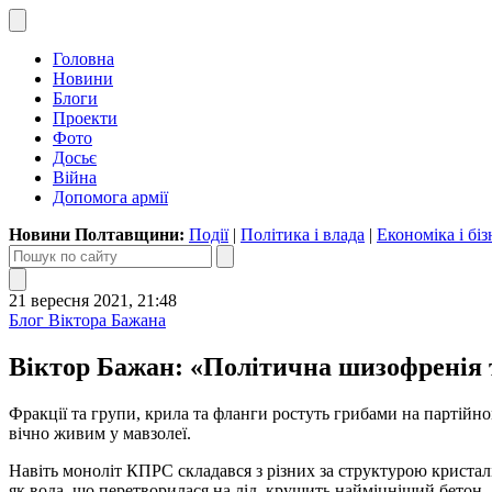
Головна
Новини
Блоги
Проекти
Фото
Досьє
Війна
Допомога армії
Новини Полтавщини:
Події
|
Політика і влада
|
Економіка і біз
21 вересня 2021, 21:48
Блог Віктора Бажана
Віктор Бажан: «Політична шизофренія та
Фракції та групи, крила та фланги ростуть грибами на партійно
вічно живим у мавзолеї.
Навіть моноліт КПРС складався з різних за структурою кристалі
як вода, що перетворилася на лід, крушить найміцніший бетон.