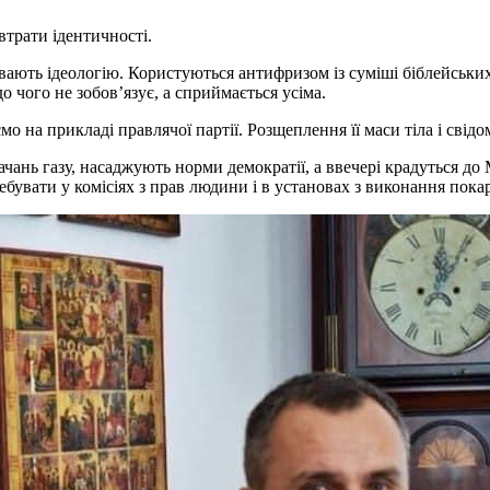
рати ідентичності.
ивають ідеологію. Користуються антифризом із суміші біблейських
 чого не зобов’язує, а сприймається усіма.
о на прикладі правлячої партії. Розщеплення її маси тіла і свід
чань газу, насаджують норми демократії, а ввечері крадуться до 
увати у комісіях з прав людини і в установах з виконання покар