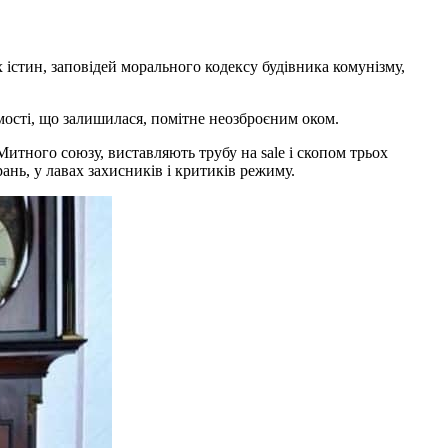
 істин, заповідей морального кодексу будівника комунізму,
омості, що залишилася, помітне неозброєним оком.
Митного союзу, виставляють трубу на sale і скопом трьох
ань, у лавах захисників і критиків режиму.