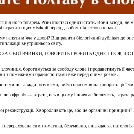
ься під його тягарем. Різні іпостасі однієї істоти. Вони всюди, 
і втратити щит мімікрії перед дзьобом підлеглого шпака.
му ганяти м’яча у дворі? Відправити біологічний дублікат до опе
иплікації внутрішнього світу.
ДПОВІДАЄ ЗА СВОЇ ВЧИНКИ, ГОВОРИТЬ І РОБИТЬ ОДНЕ І ТЕ Ж
злочинця, боротимуться за свободу слова і продаватимуть її част
они з пожежними брандспойтами вже перед очима роззяв.
то ми не завжди розуміємо, чиїм голосом вона говорить цієї миті
шизофренія — втрата, ось в цьому і полягає болючість, втрата ра
ої реконструкції. Хворобливість це, або це органічні принципи?
і перерахована симптоматика, безумовно, виглядає як патологія 