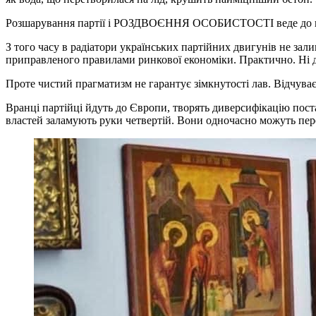
Розшарування партії і РОЗДВОЄННЯ ОСОБИСТОСТІ веде до вт
З того часу в радіатори українських партійних двигунів не зал
приправленого правилами ринкової економіки. Практично. Ні до
Проте чистий прагматизм не гарантує зімкнутості лав. Відчуваєм
Вранці партійці йдуть до Європи, творять диверсифікацію поста
властей заламують руки четвертій. Вони одночасно можуть переб