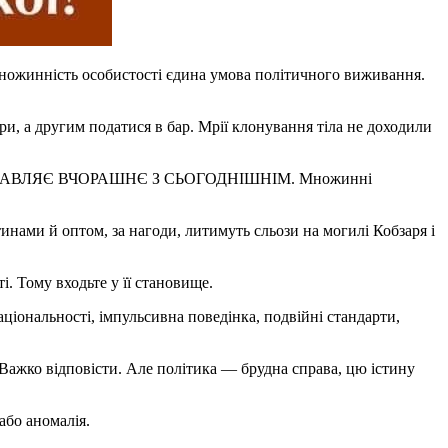
де множинність особистості єдина умова політичного виживання.
ри, а другим податися в бар. Мрії клонування тіла не доходили
, ЗІСТАВЛЯЄ ВЧОРАШНЄ З СЬОГОДНІШНІМ. Множинні
инами й оптом, за нагоди, литимуть сльози на могилі Кобзаря і
. Тому входьте у її становище.
ціональності, імпульсивна поведінка, подвійні стандарти,
 Важко відповісти. Але політика — брудна справа, цю істину
або аномалія.