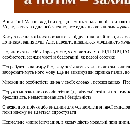
Вони Гог і Магог, вхід і вихід, що лежать у паланкіні і згинают
З’єднуватися в одне небезпечно, все одно, що керівному жучков
Кому з нас не хотілося посадити за підручники двійника, а само
до тиражування душ. Але, нарешті, відкрилася можливість мульт
Подивіться навсібіч і зрозумієте, як мало тих, хто ВІ
особистості завжди чисті й бездоганні, як разові сорочки.
Пограбують квартиру й одразу ж з’являться за викликом ловити 
заборонятимуть його мову. Ще не викинувши сірника паліїв, в
Множинна особистість щира у своїх словах і переконаннях. Прос
Поруч з множинною особистістю (дуалізмом) стоїть й політична 
брехливість, невмотивованість і безцільність.
Є деякі протиріччя або виклики для усвідомлення такої смислов
поки нікому не вдається спростувати.
Нормальне мирне існування, в якому діють моральні принципи, 