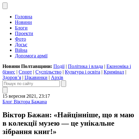
Головна
Новини
Блоги
Проекти
Фото
Досьє
Війна
Допомога армії
Новини Полтавщини:
Події
|
Політика і влада
|
Економіка і
бізнес
|
Спорт
|
Суспільство
|
Культура і освіта
|
Кримінал
|
Здоров’я
|
Цікавинки
|
Архів
15 вересня 2021, 23:17
Блог Віктора Бажана
Віктор Бажан: «Найцінніше, що я маю
в колекції музею — це унікальне
зібрання книг!»