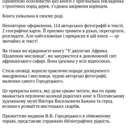
Примітною особливістю цієї книги є оригінальна обкладинка
з тропічних порід дерев, з’єднана шкіряним корінцем.
Книга унікальна в своєму роді.
Неповторне оформлення, 114 авторських фотографій в тексті,
2 географічні карти. ЇЇ приємно тримати в руках, перегортати,
розглядати. Але найголовніше і прекрасне в цій книзі — це
звичайно ж текст!
Як тільки ви відкриваєте книгу "У джунглях Африки.
Щоденник мисливця", ви занурюєтеся в дивовижний світ
африканського сафарі. Вона ідеальна у всіх відносинах.
Стиль оповіді, корисні практичні поради досвідченого
мандрівника і мисливця, чудові авторські фотографії,
малюнки самого Городецького.
Це прекрасна книга, яку дуже цікаво читати, яка по праву
вважається перлиною колекції рідкісних книг в Полтавському
художньому музеї Віктора Васильовича Бажана та серед
великого розмаїття мистецьких скарбів.
Прижиттєве видання В.В. Городецького в обмеженому
тиражі, представляє справжню бібліографічну рідкість.