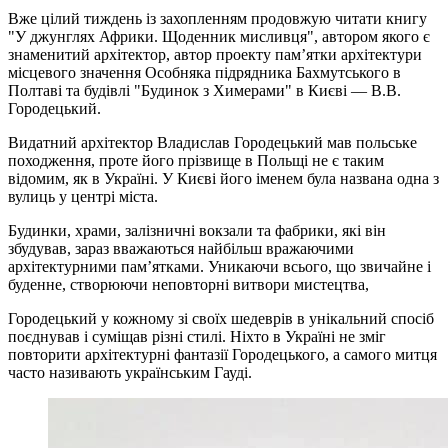
Вже цілий тиждень із захопленням продовжую читати книгу
"У джунглях Африки. Щоденник мисливця", автором якого є
знаменитий архітектор, автор проекту пам’ятки архітектури
місцевого значення Особняка підрядника Бахмутського в
Полтаві та будівлі "Будинок з Химерами" в Києві — В.В.
Городецький.
Видатний архітектор Владислав Городецький мав польське
походження, проте його прізвище в Польщі не є таким
відомим, як в Україні. У Києві його іменем була названа одна з
вулиць у центрі міста.
Будинки, храми, залізничні вокзали та фабрики, які він
збудував, зараз вважаються найбільш вражаючими
архітектурними пам’ятками. Уникаючи всього, що звичайне і
буденне, створюючи неповторні витвори мистецтва,
Городецький у кожному зі своїх шедеврів в унікальний спосіб
поєднував і суміщав різні стилі. Ніхто в Україні не зміг
повторити архітектурні фантазії Городецького, а самого митця
часто називають українським Гауді.