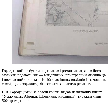
Городецький не був лише диваком і романтиком, яким його
зазвичай подають, він — мандрівник, пристрасний мисливець
і прекрасний оповідач. Подібно до інших вихідців із заможних
сімей, що розорилися, він все життя прагнув реваншу.
В.В. Городецький, за власні кошти, видав незвичайну книгу
"У джунглях Африки. Щоденник мисливця", тиражем лише
500 примірників.