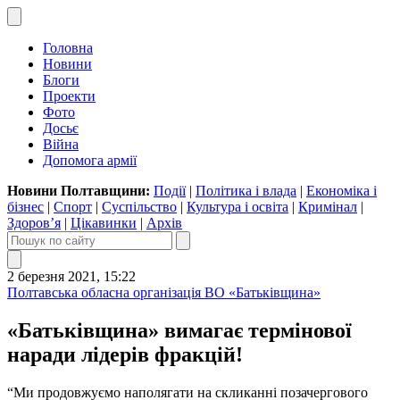
Головна
Новини
Блоги
Проекти
Фото
Досьє
Війна
Допомога армії
Новини Полтавщини:
Події
|
Політика і влада
|
Економіка і
бізнес
|
Спорт
|
Суспільство
|
Культура і освіта
|
Кримінал
|
Здоров’я
|
Цікавинки
|
Архів
2 березня 2021, 15:22
Полтавська обласна організація ВО «Батьківщина»
«Батьківщина» вимагає термінової
наради лідерів фракцій!
“Ми продовжуємо наполягати на скликанні позачергового