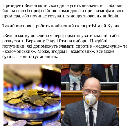
Президент Зеленський сьогодні мусить визначитися: або він
йде на союз із професійною командою та призначає фахового
прем’єра, або починає готуватися до дострокових виборів.
Такий висновок робить політичний експерт Віталій Кулик.
«Зеленському доведеться переформатовувати коаліцію або
розпускати Верховну Раду і йти на вибори. Потрібні
попутники, які допоможуть зламати спротив «медведчуків» та
«коломойських». Може, згодом і «ахмєтових», все може
бути», – констатує аналітик.