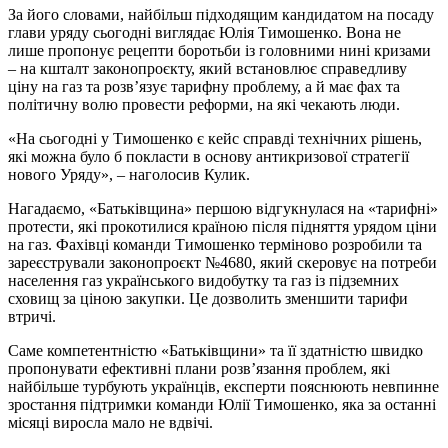
За його словами, найбільш підходящим кандидатом на посаду
глави уряду сьогодні виглядає Юлія Тимошенко. Вона не
лише пропонує рецепти боротьби із головними нині кризами
– на кшталт законопроєкту, який встановлює справедливу
ціну на газ та розв’язує тарифну проблему, а й має фах та
політичну волю провести реформи, на які чекають люди.
«На сьогодні у Тимошенко є кейс справді технічних рішень,
які можна було б покласти в основу антикризової стратегії
нового Уряду», – наголосив Кулик.
Нагадаємо, «Батьківщина» першою відгукнулася на «тарифні»
протести, які прокотилися країною після підняття урядом ціни
на газ. Фахівці команди Тимошенко терміново розробили та
зареєстрували законопроєкт №4680, який скеровує на потреби
населення газ українського видобутку та газ із підземних
сховищ за ціною закупки. Це дозволить зменшити тарифи
втричі.
Саме компетентністю «Батьківщини» та її здатністю швидко
пропонувати ефективні плани розв’язання проблем, які
найбільше турбують українців, експерти пояснюють невпинне
зростання підтримки команди Юлії Тимошенко, яка за останні
місяці виросла мало не вдвічі.