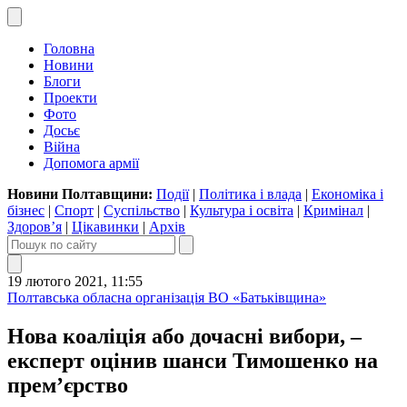
Головна
Новини
Блоги
Проекти
Фото
Досьє
Війна
Допомога армії
Новини Полтавщини:
Події
|
Політика і влада
|
Економіка і
бізнес
|
Спорт
|
Суспільство
|
Культура і освіта
|
Кримінал
|
Здоров’я
|
Цікавинки
|
Архів
19 лютого 2021, 11:55
Полтавська обласна організація ВО «Батьківщина»
Нова коаліція або дочасні вибори, –
експерт оцінив шанси Тимошенко на
прем’єрство