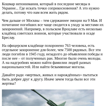
Кошмар непонимания, который в последние месяцы в
Украине... Где искать точки соприкосновения? А это нужно
делать, потому что нам всем жить рядом.
Чем дальше от Москвы – тем сдержаннее эмоции на 9 Мая. И
почитание погибших все чаще сводится к уходу за местами их
захоронений. Например, в польском Вроцлаве есть несколько
кладбищ советских воинов, которые участвовали в осаде
Бреслау.
На офицерском кладбище похоронено 763 человека, есть
отдельное захоронение для более, чем 7500 рядовых. Все эти
люди погибли в 1945 году, незадолго до объявления победы и
после нее – от полученных ран. Многие были очень молоды.
А на надгробиях можно найти фамилии людей разных
национальностей. Или найти безымянные могилы.
Давайте ради «мертвых, живых и нарождённых» пытаться
быть добрее друг к другу. Иначе зачем тогда были все эти
жертвы?