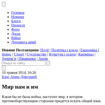
Головна
Новини
Блоги
Проекти
Фото
Досьє
Війна
Допомога армії
Новини Полтавщини:
Події
|
Політика і влада
|
Економіка і
бізнес
|
Спорт
|
Суспільство
|
Культура і освіта
|
Кримінал
|
Здоров’я
|
Цікавинки
|
Архів
10 травня 2014, 16:26
Блог Анни Довгошей
Мир нам и им
Какая бы не была война, наступит мир, в котором
противоборствующим сторонам придется искать общий язык