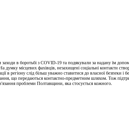
ми заходи в боротьбі з СOVID-19 та подякували за надану їм доп
На думку місцевих фахівців, незахищені соціальні контакти ство
ції в регіону слід більш уважно ставитися до власної безпеки і
ювання, що передаються контактно-предметним шляхом. Тож підтр
зв'язання проблеми Полтавщини, яка стосується кожного.