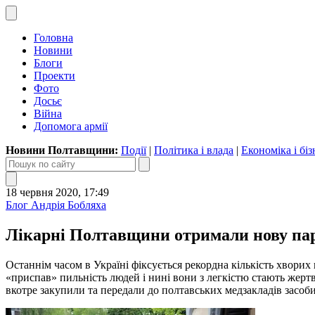
Головна
Новини
Блоги
Проекти
Фото
Досьє
Війна
Допомога армії
Новини Полтавщини:
Події
|
Політика і влада
|
Економіка і біз
18 червня 2020, 17:49
Блог Андрія Бобляха
Лікарні Полтавщини отримали нову парт
Останнім часом в Україні фіксується рекордна кількість хвори
«приспав» пильність людей і нині вони з легкістю стають жер
вкотре закупили та передали до полтавських медзакладів засоби