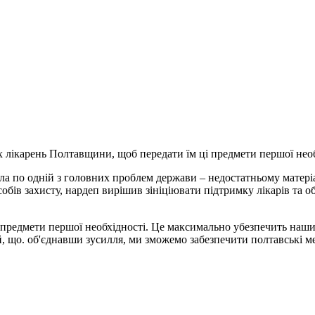
 лікарень Полтавщини, щоб передати їм ці предмети першої необх
ила по одній з головних проблем держави – недостатньому матеріа
собів захисту, нардеп вирішив зініціювати підтримку лікарів та 
предмети першої необхідності. Це максимально убезпечить наших 
, що. об'єднавши зусилля, ми зможемо забезпечити полтавські м