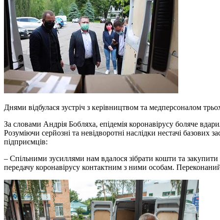
Днями відбулася зустріч з керівництвом та медперсоналом трьох
За словами Андрія Бобляха, епідемія коронавірусу боляче вдар
Розуміючи серйозні та невідворотні наслідки нестачі базових за
підприємців:
– Спільними зусиллями нам вдалося зібрати кошти та закупити 
передачу коронавірусу контактним з ними особам. Переконаний