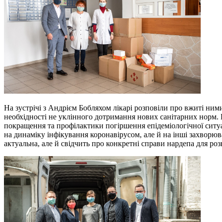
На зустрічі з Андрієм Бобляхом лікарі розповіли про вжиті ни
необхідності не уклінного дотримання нових санітарних норм. 
покращення та профілактики погіршення епідеміологічної ситуа
на динаміку інфікування коронавірусом, але й на інші захвор
актуальна, але й свідчить про конкретні справи нардепа для ро