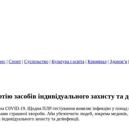
нес
|
Спорт
|
Суспільство
|
Культура і освіта
|
Кримінал
|
Здоров’я
ію засобів індивідуального захисту та д
х на С0VID-19. Щодня ПЛР-тестування виявляє інфекцію у понад 
твами страшної хвороби. Аби убезпечити людей, зокрема медикі
 індивідуального захисту та дезінфекції.