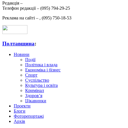
Редакція –
Телефон редакції –
(095) 794-29-25
Реклама на сайті –
,
(095) 750-18-53
Полтавщина
:
Новини
Події
Політика і влада
Економіка і бізнес
Спорт
Суспільство
Культура і освіта
Кримінал
Здоров’я
Цікавинки
Проекти
Блоги
Фоторепортажі
Архів