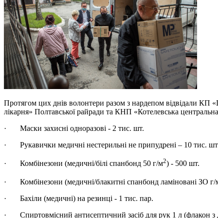
Протягом цих днів волонтери разом з нардепом відвідали КП «
лікарня» Полтавської райради та КНП «Котелевська центральна 
· Маски захисні одноразові - 2 тис. шт.
· Рукавички медичні нестерильні не припудрені – 10 тис. шт.
2
· Комбінезони (медичні/білі спанбонд 50 г/м
) - 500 шт.
· Комбінезони (медичні/блакитні спанбонд ламіновані ЗО г/
· Бахіли (медичні) на резинці - 1 тис. пар.
· Спиртовмісний антисептичний засіб для рук 1 л (флакон з до