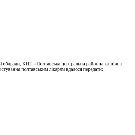
ої облради, КНП «Полтавська центральна районна клінічна
истування полтавським лікарям вдалося передати: