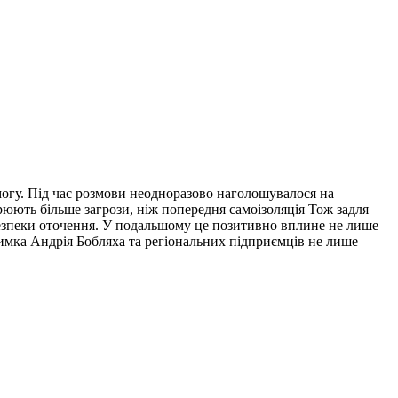
омогу. Під час розмови неодноразово наголошувалося на
рюють більше загрози, ніж попередня самоізоляція Тож задля
 безпеки оточення. У подальшому це позитивно вплине не лише
имка Андрія Бобляха та регіональних підприємців не лише