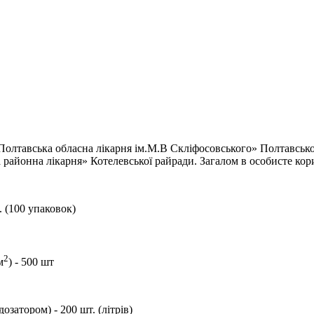
Полтавська обласна лікарня ім.М.В Скліфосовського» Полтавськ
районна лікарня» Котелевської райради. Загалом в особисте кор
 (100 упаковок)
2
м
) - 500 шт
затором) - 200 шт. (літрів)