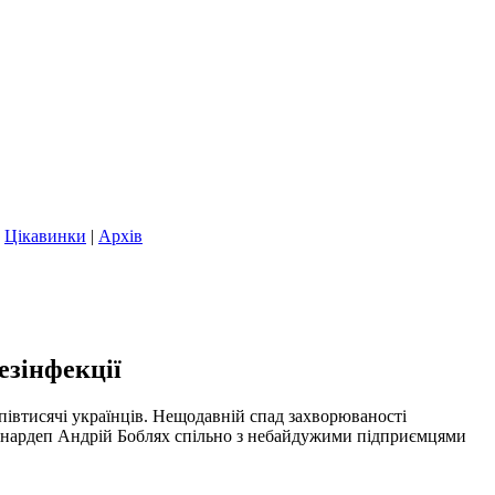
|
Цікавинки
|
Архів
езінфекції
півтисячі українців. Нещодавній спад захворюваності
в, нардеп Андрій Боблях спільно з небайдужими підприємцями