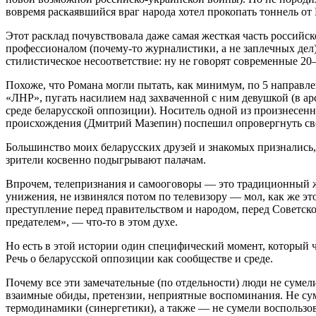
вовремя раскаявшийся враг народа хотел прокопать тоннель от
Этот расклад почувствовала даже самая жесткая часть российс
профессионалом (почему-то журналистики, а не заплечных дел)
стилистическое несоответствие: ну не говорят современные 2
Похоже, что Романа могли пытать, как минимум, по 5 направлен
«ЛНР», пугать насилием над захваченной с ним девушкой (в ар
среде беларусской оппозиции). Носитель одной из произнесе
происхождения (Дмитрий Мазепин) поспешил опровергнуть сво
Большинство моих беларусских друзей и знакомых признались, 
зрители косвенно подыгрывают палачам.
Впрочем, телепризнания и самооговоры — это традиционный ж
унижения, не извинялся потом по телевизору — мол, как же э
преступление перед правительством и народом, перед Советско
предателем», — что-то в этом духе.
Но есть в этой истории один специфический момент, который 
Речь о беларусской оппозиции как сообществе и среде.
Почему все эти замечательные (по отдельности) люди не сумел
взаимные обиды, претензии, неприятные воспоминания. Не су
термодинамики (синергетики), а также — не сумели воспользо