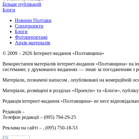
Більше публікацій
Блоги
Новини Полтави
Спецпроекти
Блоги
Фоторепортажі
Архів матеріалів
© 2009 – 2026 Інтернет-видання «Полтавщина»
Використання матеріалів інтернет-видання «Полтавщина» на ін
системами; у друкованих виданнях — лише за погодженням з р
Матеріали, позначені написом
, опубліковані на комерційній ос
Матеріали, розміщені в розділах «Проекти» та «Блоги», публікую
Редакція інтернет-видання «Полтавщина» не несе відповідальнос
Редакція –
Телефон редакції –
(095) 794-29-25
Реклама на сайті –
,
(095) 750-18-53