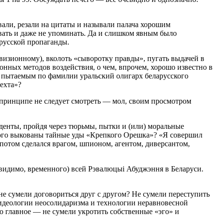
вали, резали на цитаты и называли палача хорошим
овать и даже не упоминать. Да и слишком явным было
арусской пропаганды.
евизионному), вколоть «сыворотку правды», пугать выдачей в
онных методов воздействия, о чем, впрочем, хорошо известно в
 пытаемым по фамилии уральский олигарх беларусского
ехта»?
в принципе не следует смотреть — мол, своим просмотром
денты, пройдя через тюрьмы, пытки и (или) моральные
торого выкованы тайные уды «Крепкого Орешка»? «Я совершил
потом сделался врагом, шпионом, агентом, диверсантом,
видимо, временного) всей Рэвалюцыі Абуджэння в Беларуси.
не сумели договориться друг с другом? Не сумели переступить
 идеологии неосолидаризма и технологии неравновесной
о главное — не сумели укротить собственные «эго» и