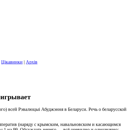
|
Цікавинки
|
Архів
оигрывает
го) всей Рэвалюцыі Абуджэння в Беларуси. Речь о беларусской
мператив (наряду с крымским, навальновским и касающимся
 1 на 99. Обсуждать нечего — всё очевидно и однозначно: