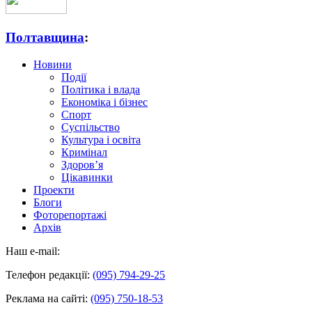
Полтавщина
:
Новини
Події
Політика і влада
Економіка і бізнес
Спорт
Суспільство
Культура і освіта
Кримінал
Здоров’я
Цікавинки
Проекти
Блоги
Фоторепортажі
Архів
Наш e-mail:
Телефон редакції:
(095) 794-29-25
Реклама на сайті:
(095) 750-18-53