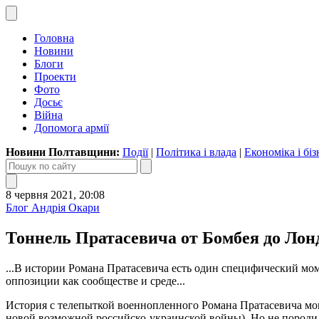
Головна
Новини
Блоги
Проекти
Фото
Досьє
Війна
Допомога армії
Новини Полтавщини:
Події
|
Політика і влада
|
Економіка і біз
8 червня 2021, 20:08
Блог Андрія Окари
Тоннель Пратасевича от Бомбея до Лон
...В истории Романа Пратасевича есть один специфический мо
оппозиции как сообществе и среде...
История с телепыткой военнопленного Романа Пратасевича мо
новой возможной российско-украинской войны). Но не породила