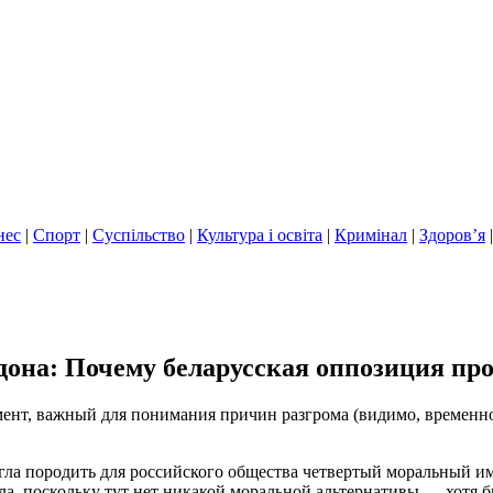
нес
|
Спорт
|
Суспільство
|
Культура і освіта
|
Кримінал
|
Здоров’я
дона: Почему беларусская оппозиция пр
мент, важный для понимания причин разгрома (видимо, временно
гла породить для российского общества четвертый моральный и
, поскольку тут нет никакой моральной альтернативы — хотя бы