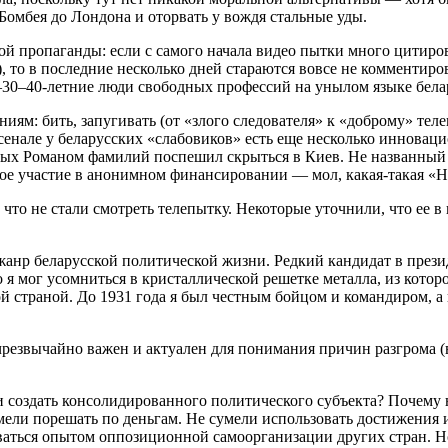
 Бомбея до Лондона и оторвать у вождя стальные уды.
кой пропаганды: если с самого начала видео пытки много цитиро
, то в последние несколько дней стараются вовсе не комментир
0–30–40-летние люди свободных профессий на унылом языке бел
иям: бить, запугивать (от «злого следователя» к «доброму» тел
сенале у беларусских «слабовиков» есть еще несколько инноваци
нных Романом фамилий поспешил скрыться в Киев. Не названный
е участие в анонимном финансировании — мол, какая-такая «Н
что не стали смотреть телепытку. Некоторые уточнили, что ее 
анр беларусской политической жизни. Редкий кандидат в прези
то я мог усомниться в кристаллической решетке металла, из ко
й страной. До 1931 года я был честным бойцом и командиром, а 
чрезвычайно важен и актуален для понимания причин разгрома (
и создать консолидированного политического субъекта? Почему 
мели порешать по деньгам. Не сумели использовать достижения
ваться опытом оппозиционной самоорганизации других стран. Н