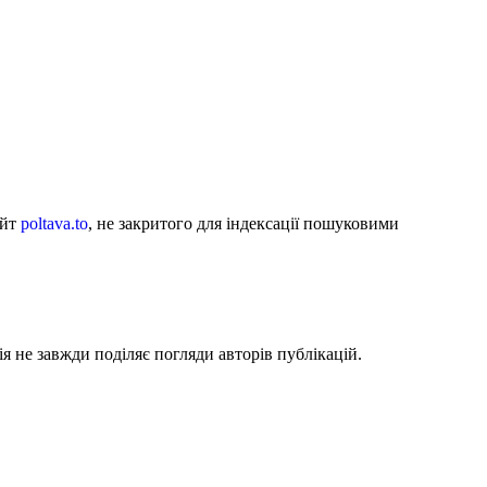
айт
poltava.to
, не закритого для індексації пошуковими
я не завжди поділяє погляди авторів публікацій.