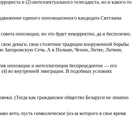
ррориста и (2) интеллектуального телесадиста, но и какого-то
выдвижение единого оппозиционного кандидата Светланы
вета оппозиции, но это будет некорректно, да и бесполезно.
 свои деньги, свои столетние традиции вооруженной борьбы
ую Запорожскую Сечь. А в Польше, Чехии, Литве, Латвии,
отив оппозиции и интеллигенции беспрецедентен — его
ии, (4) во внутренней эмиграции. В подобных условиях
веки. (Тогда как гражданское общество Беларуси не лишено
во вето, пусть символическое (из-за которого в свое время