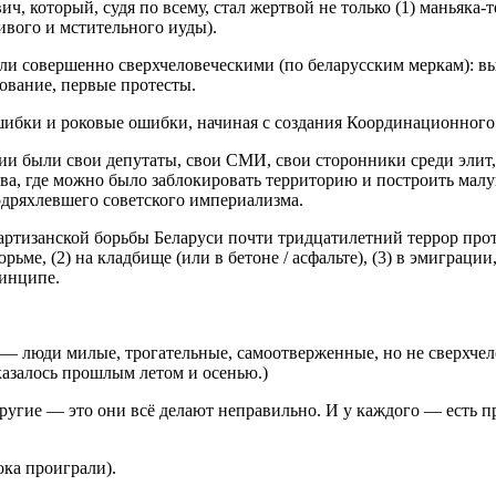
 который, судя по всему, стал жертвой не только (1) маньяка-те
ивого и мстительного иуды).
ыли совершенно сверхчеловеческими (по беларусским меркам): 
ование, первые протесты.
бки и роковые ошибки, начиная с создания Координационного со
и были свои депутаты, свои СМИ, свои сторонники среди элит,
ева, где можно было заблокировать территорию и построить мал
дряхлевшего советского империализма.
партизанской борьбы Беларуси почти тридцатилетний террор пр
юрьме, (2) на кладбище (или в бетоне / асфальте), (3) в эмиграц
инципе.
— люди милые, трогательные, самоотверженные, но не сверхчело
казалось прошлым летом и осенью.)
угие — это они всё делают неправильно. И у каждого — есть пра
ока проиграли).