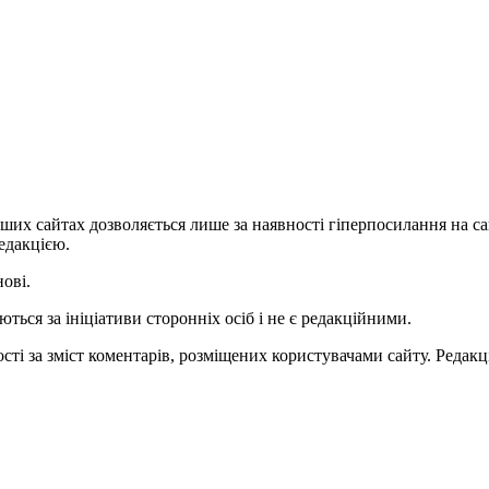
ших сайтах дозволяється лише за наявності гіперпосилання на с
едакцією.
нові.
ться за ініціативи сторонніх осіб і не є редакційними.
ті за зміст коментарів, розміщених користувачами сайту. Редакці