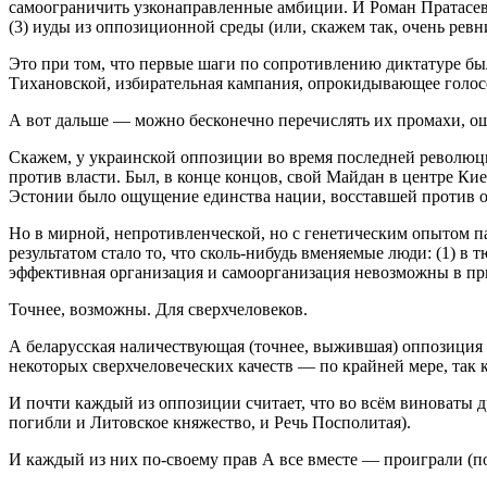
самоограничить узконаправленные амбиции. И Роман Пратасевич,
(3) иуды из оппозиционной среды (или, скажем так, очень ревн
Это при том, что первые шаги по сопротивлению диктатуре б
Тихановской, избирательная кампания, опрокидывающее голос
А вот дальше — можно бесконечно перечислять их промахи, оши
Скажем, у украинской оппозиции во время последней революци
против власти. Был, в конце концов, свой Майдан в центре Ки
Эстонии было ощущение единства нации, восставшей против о
Но в мирной, непротивленческой, но с генетическим опытом 
результатом стало то, что сколь-нибудь вменяемые люди: (1) в т
эффективная организация и самоорганизация невозможны в пр
Точнее, возможны. Для сверхчеловеков.
А беларусская наличествующая (точнее, выжившая) оппозиция 
некоторых сверхчеловеческих качеств — по крайней мере, так 
И почти каждый из оппозиции считает, что во всём виноваты др
погибли и Литовское княжество, и Речь Посполитая).
И каждый из них по-своему прав А все вместе — проиграли (п